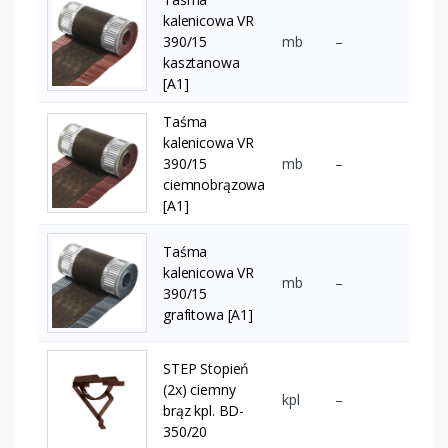
kalenicowa VR
390/15
mb
–
kasztanowa
[A1]
Taśma
kalenicowa VR
390/15
mb
–
ciemnobrązowa
[A1]
Taśma
kalenicowa VR
mb
–
390/15
grafitowa [A1]
STEP Stopień
(2x) ciemny
kpl
–
brąz kpl. BD-
350/20