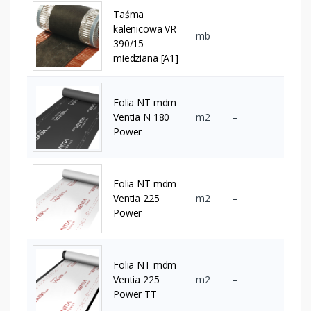
Taśma
kalenicowa VR
mb
–
390/15
miedziana [A1]
Folia NT mdm
Ventia N 180
m2
–
Power
Folia NT mdm
Ventia 225
m2
–
Power
Folia NT mdm
Ventia 225
m2
–
Power TT