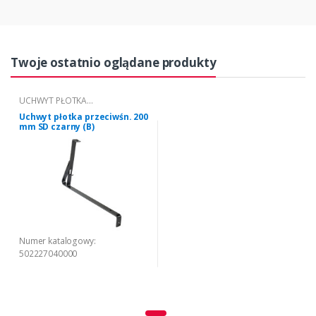
Twoje ostatnio oglądane produkty
UCHWYT PŁOTKA
PRZECIWŚNIEGOWEGO "SD" 200
Uchwyt płotka przeciwśn. 200
(B)
mm SD czarny (B)
Numer katalogowy:
502227040000