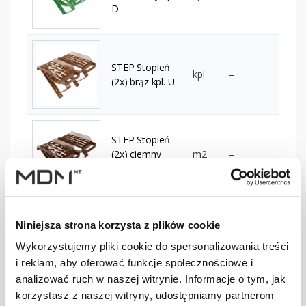
D
STEP Stopień
kpl
–
(2x) brąz kpl. U
STEP Stopień
(2x) ciemny
m2
–
brąz kpl. U
Niniejsza strona korzysta z plików cookie
STEP Stopień
kpl
–
(2x) cegła kpl. U
Wykorzystujemy pliki cookie do spersonalizowania treści
i reklam, aby oferować funkcje społecznościowe i
analizować ruch w naszej witrynie. Informacje o tym, jak
korzystasz z naszej witryny, udostępniamy partnerom
STEP Stopień