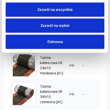
STEP Stopień
(2x) ciemny
szt
–
Zezwól na wszystkie
brąz kpl. BD-
350/35
Zezwól na wybór
Uchwyt płotka
przeciwśn. 155
szt
–
mm SD
Odmowa
czerwony
Taśma
kalenicowa VR
mb
–
240/15
miedziana [A1]
Taśma
kalenicowa VR
mb
–
390/15
czerwona [A1]