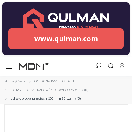
www.qulman.com
Strona główna
OCHRONA PRZED ŚNIEGIEM
UCHWYT PŁOTKA PRZECIWŚNIEGOWEGO "SD" 200 (B)
Uchwyt płotka przeciwśn. 200 mm SD czarny (B)