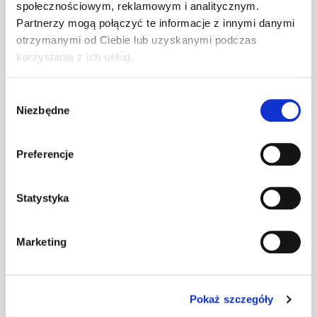
społecznościowym, reklamowym i analitycznym.
(2x) czarny kpl.
kpl
–
U
Partnerzy mogą połączyć te informacje z innymi danymi
otrzymanymi od Ciebie lub uzyskanymi podczas
korzystania z ich usług.
STEP Stopień
(2x) czerwony
kpl
–
Wybór
kpl. U
Niezbędne
zgody
Preferencje
STEP Stopień
kpl
–
(2x) grafit kpl. U
Statystyka
STEP Stopień
Marketing
(2x) kasztan kpl.
kpl
–
U
Pokaż szczegóły