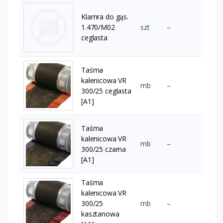
Klamra do gąs.
1.470/M02
szt
–
ceglasta
Taśma
kalenicowa VR
mb
–
300/25 ceglasta
[A1]
Taśma
kalenicowa VR
mb
–
300/25 czarna
[A1]
Taśma
kalenicowa VR
300/25
mb
–
kasztanowa