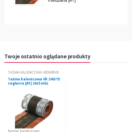
miedziana [A1]
Twoje ostatnio oglądane produkty
TAŚMA KALENICOWA MDM®VR
Taśma kalenicowa VR 240/15
ceglasta [A1] (6x5 mb)
Numer katalogowy: