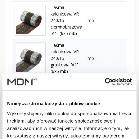
Taśma
kalenicowa VR
240/15
mb
–
ciemnobrązowa
[A1] (6x5 mb)
Taśma
kalenicowa VR
240/15
mb
–
grafitowa [A1]
(6x5 mb)
Taśma
kalenicowa VR
mb
–
300/15 ceglasta
Niniejsza strona korzysta z plików cookie
[A1] (6x5 mb)
Wykorzystujemy pliki cookie do spersonalizowania treści
i reklam, aby oferować funkcje społecznościowe i
Taśma
kalenicowa VR
analizować ruch w naszej witrynie. Informacje o tym, jak
mb
–
300/15 brązowa
korzystasz z naszej witryny, udostępniamy partnerom