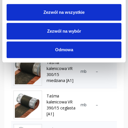
300/15
mb
–
ciemnobrązowa
Zezwól na wszystkie
[A1] (6x5 mb)
Taśma
Zezwól na wybór
kalenicowa VR
300/15
mb
–
grafitowa [A1]
(6x5 mb)
Odmowa
Taśma
kalenicowa VR
mb
–
300/15
miedziana [A1]
Taśma
kalenicowa VR
mb
–
390/15 ceglasta
[A1]