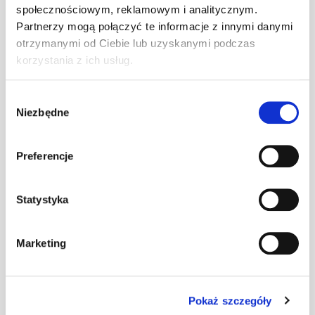
[A1] (6x5 mb)
społecznościowym, reklamowym i analitycznym.
Partnerzy mogą połączyć te informacje z innymi danymi
Taśma
otrzymanymi od Ciebie lub uzyskanymi podczas
kalenicowa VR
korzystania z ich usług.
mb
–
300/15 czarna
[A1] (6x5 mb)
Wybór
Niezbędne
zgody
Taśma
kalenicowa VR
300/15
mb
–
Preferencje
kasztanowa
[A1] (6x5 mb)
Statystyka
Taśma
kalenicowa VR
300/15
mb
–
Marketing
czerwona [A1]
(6x5 mb)
Taśma
Pokaż szczegóły
kalenicowa VR