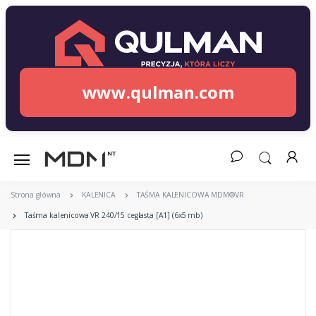
www.qulman.com
Strona główna
KALENICA
TAŚMA KALENICOWA MDM®VR
Taśma kalenicowa VR 240/15 ceglasta [A1] (6x5 mb)