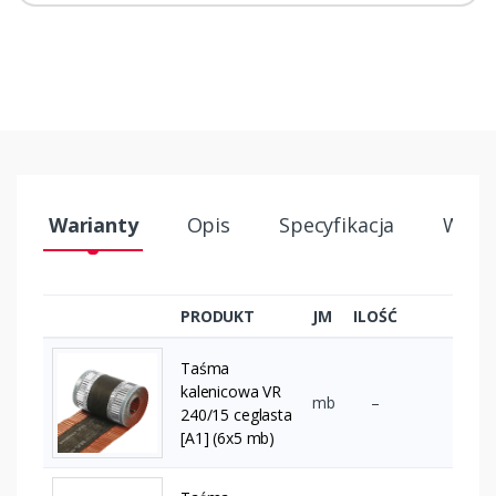
Warianty
Opis
Specyfikacja
Wysył
PRODUKT
JM
ILOŚĆ
Taśma
kalenicowa VR
mb
–
240/15 ceglasta
[A1] (6x5 mb)