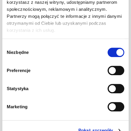
korzystasz z naszej witryny, udostępniamy partnerom
Taśma
społecznościowym, reklamowym i analitycznym.
kalenicowa VR
Partnerzy mogą połączyć te informacje z innymi danymi
mb
–
300/15 brązowa
otrzymanymi od Ciebie lub uzyskanymi podczas
[A1] (6x5 mb)
korzystania z ich usług.
Taśma
Wybór
kalenicowa VR
mb
–
Niezbędne
zgody
300/15 czarna
[A1] (6x5 mb)
Preferencje
Taśma
kalenicowa VR
300/15
mb
–
Statystyka
kasztanowa
[A1] (6x5 mb)
Marketing
Taśma
kalenicowa VR
300/15
mb
–
czerwona [A1]
Pokaż szczegóły