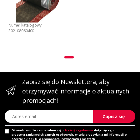
Numer katalogowy:
302108060400
Zapisz się do Newslettera, aby
otrzymywać informacje o aktualnych
promocjach!
Adres email
Zapisz się
Oświadczam, że zapoznałem się z
treścią regulaminu
dotyczącego
przetwarzania moich danych osobowych, w celu przesyłania mi informacji o
ofercie sklepu tj. o promocjach, nowościach i rabatach.