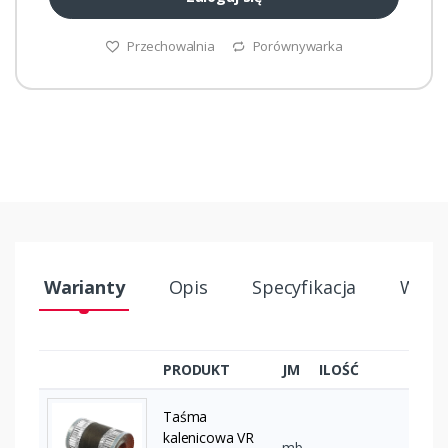
Przechowalnia
Porównywarka
Warianty
Opis
Specyfikacja
Wysył
PRODUKT
JM
ILOŚĆ
Taśma
kalenicowa VR
mb
–