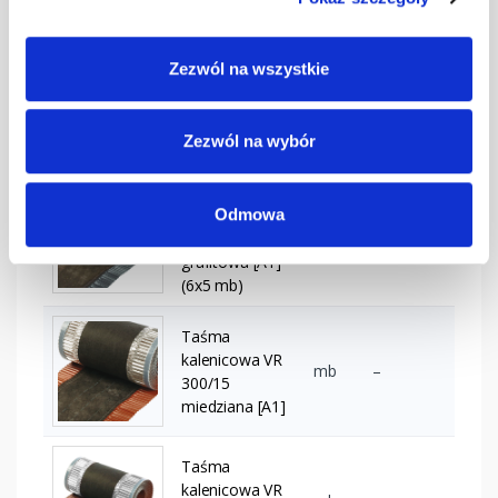
(6x5 mb)
Taśma
Zezwól na wszystkie
kalenicowa VR
300/15
mb
–
ciemnobrązowa
Zezwól na wybór
[A1] (6x5 mb)
Taśma
Odmowa
kalenicowa VR
300/15
mb
–
grafitowa [A1]
(6x5 mb)
Taśma
kalenicowa VR
mb
–
300/15
miedziana [A1]
Taśma
kalenicowa VR