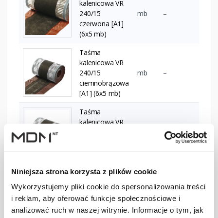
kalenicowa VR
240/15
mb
–
czerwona [A1]
(6x5 mb)
Taśma
kalenicowa VR
240/15
mb
–
ciemnobrązowa
[A1] (6x5 mb)
Taśma
kalenicowa VR
240/15
mb
–
grafitowa [A1]
(6x5 mb)
Niniejsza strona korzysta z plików cookie
Taśma
kalenicowa VR
Wykorzystujemy pliki cookie do spersonalizowania treści
mb
–
300/15 ceglasta
i reklam, aby oferować funkcje społecznościowe i
[A1] (6x5 mb)
analizować ruch w naszej witrynie. Informacje o tym, jak