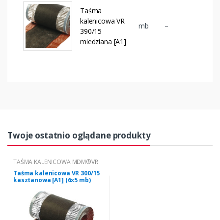
Taśma
kalenicowa VR
mb
–
390/15
miedziana [A1]
Twoje ostatnio oglądane produkty
TAŚMA KALENICOWA MDM®VR
Taśma kalenicowa VR 300/15
kasztanowa [A1] (6x5 mb)