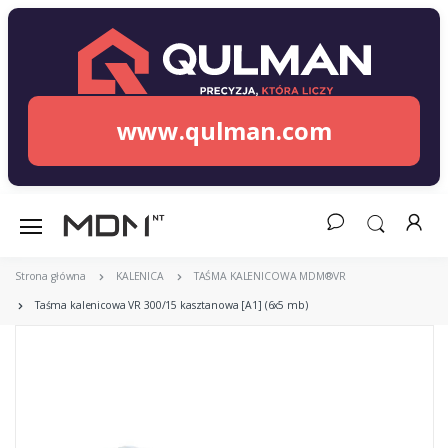
www.qulman.com
Strona główna
KALENICA
TAŚMA KALENICOWA MDM®VR
Taśma kalenicowa VR 300/15 kasztanowa [A1] (6x5 mb)