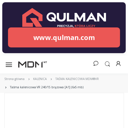
www.qulman.com
Strona główna
KALENICA
TAŚMA KALENICOWA MDM®VR
Taśma kalenicowa VR 240/15 brązowa [A1] (6x5 mb)