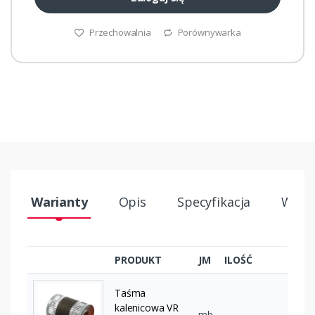
Przechowalnia
Porównywarka
Warianty
Opis
Specyfikacja
Wysył
PRODUKT
JM
ILOŚĆ
Taśma
kalenicowa VR
mb
–