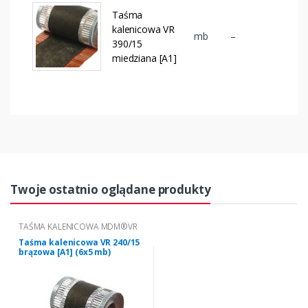
Taśma
kalenicowa VR
mb
–
390/15
miedziana [A1]
Twoje ostatnio oglądane produkty
TAŚMA KALENICOWA MDM®VR
Taśma kalenicowa VR 240/15
brązowa [A1] (6x5 mb)