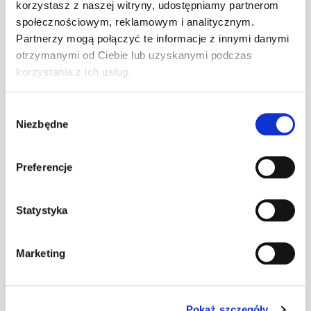
korzystasz z naszej witryny, udostępniamy partnerom
Taśma
społecznościowym, reklamowym i analitycznym.
kalenicowa VR
Partnerzy mogą połączyć te informacje z innymi danymi
mb
–
300/15 brązowa
otrzymanymi od Ciebie lub uzyskanymi podczas
[A1] (6x5 mb)
korzystania z ich usług.
Taśma
Wybór
kalenicowa VR
mb
–
Niezbędne
zgody
300/15 czarna
[A1] (6x5 mb)
Preferencje
Taśma
kalenicowa VR
300/15
mb
–
Statystyka
kasztanowa
[A1] (6x5 mb)
Marketing
Taśma
kalenicowa VR
300/15
mb
–
czerwona [A1]
Pokaż szczegóły