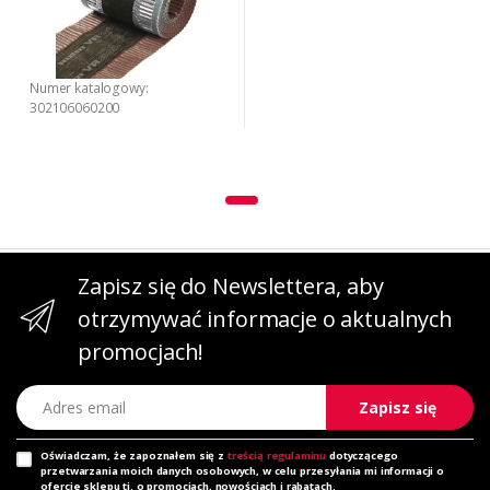
Numer katalogowy:
302106060200
Zapisz się do Newslettera, aby
otrzymywać informacje o aktualnych
promocjach!
Adres email
Zapisz się
Oświadczam, że zapoznałem się z
treścią regulaminu
dotyczącego
przetwarzania moich danych osobowych, w celu przesyłania mi informacji o
ofercie sklepu tj. o promocjach, nowościach i rabatach.