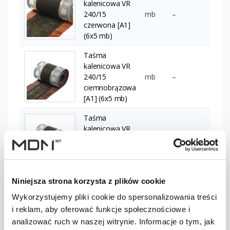
kalenicowa VR
240/15
mb
–
czerwona [A1]
(6x5 mb)
Taśma
kalenicowa VR
240/15
mb
–
ciemnobrązowa
[A1] (6x5 mb)
Taśma
kalenicowa VR
240/15
mb
–
grafitowa [A1]
(6x5 mb)
Niniejsza strona korzysta z plików cookie
Taśma
kalenicowa VR
Wykorzystujemy pliki cookie do spersonalizowania treści
mb
–
300/15 ceglasta
i reklam, aby oferować funkcje społecznościowe i
[A1] (6x5 mb)
analizować ruch w naszej witrynie. Informacje o tym, jak