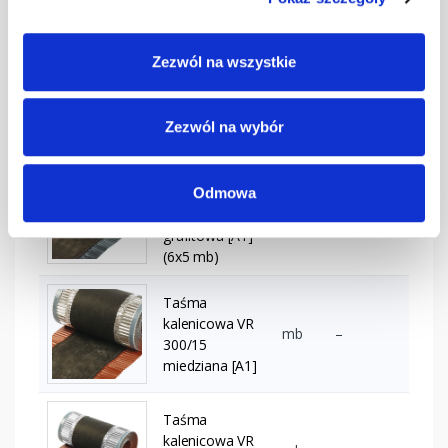
(6x5 mb)
Taśma
Zezwól na wszystkie
kalenicowa VR
300/15
mb
–
ciemnobrązowa
Zezwól na wybór
[A1] (6x5 mb)
Taśma
Odmowa
kalenicowa VR
300/15
mb
–
grafitowa [A1]
(6x5 mb)
Taśma
kalenicowa VR
mb
–
300/15
miedziana [A1]
Taśma
kalenicowa VR