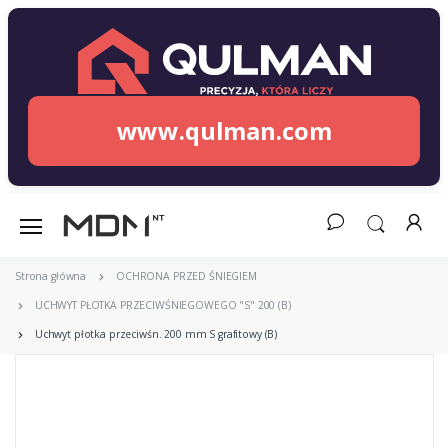
www.qulman.com
Strona główna
OCHRONA PRZED ŚNIEGIEM
UCHWYT PŁOTKA PRZECIWŚNIEGOWEGO "S" 200 (B)
Uchwyt płotka przeciwśn. 200 mm S grafitowy (B)