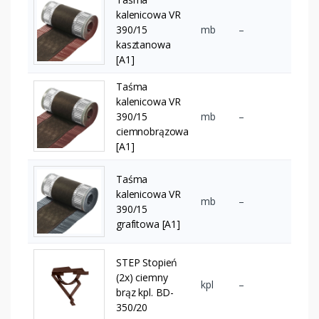
kalenicowa VR
390/15
mb
–
kasztanowa
[A1]
Taśma
kalenicowa VR
390/15
mb
–
ciemnobrązowa
[A1]
Taśma
kalenicowa VR
mb
–
390/15
grafitowa [A1]
STEP Stopień
(2x) ciemny
kpl
–
brąz kpl. BD-
350/20