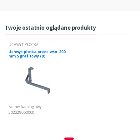
Twoje ostatnio oglądane produkty
UCHWYT PŁOTKA
PRZECIWŚNIEGOWEGO "S" 200 (B)
Uchwyt płotka przeciwśn. 200
mm S grafitowy (B)
Numer katalogowy:
502228060000