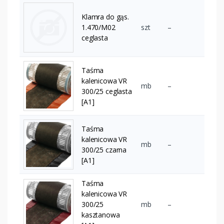
Klamra do gąs.
1.470/M02
szt
–
ceglasta
Taśma
kalenicowa VR
mb
–
300/25 ceglasta
[A1]
Taśma
kalenicowa VR
mb
–
300/25 czarna
[A1]
Taśma
kalenicowa VR
300/25
mb
–
kasztanowa