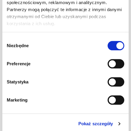
społecznościowym, reklamowym i analitycznym.
(2x) czarny kpl.
kpl
–
U
Partnerzy mogą połączyć te informacje z innymi danymi
otrzymanymi od Ciebie lub uzyskanymi podczas
korzystania z ich usług.
STEP Stopień
(2x) czerwony
kpl
–
Wybór
kpl. U
Niezbędne
zgody
Preferencje
STEP Stopień
kpl
–
(2x) grafit kpl. U
Statystyka
STEP Stopień
Marketing
(2x) kasztan kpl.
kpl
–
U
Pokaż szczegóły