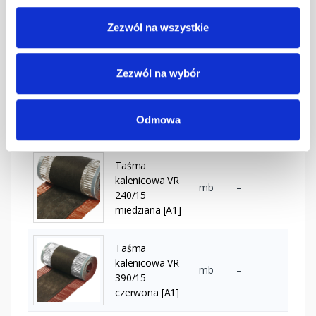
STEP Stopień
(2x) ciemny
szt
–
Zezwól na wszystkie
brąz kpl. BD-
350/35
Zezwól na wybór
Uchwyt płotka
przeciwśn. 155
szt
–
mm SD
Odmowa
czerwony
Taśma
kalenicowa VR
mb
–
240/15
miedziana [A1]
Taśma
kalenicowa VR
mb
–
390/15
czerwona [A1]