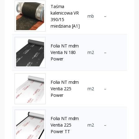
Taśma
kalenicowa VR
mb
–
390/15
miedziana [A1]
Folia NT mdm
Ventia N 180
m2
–
Power
Folia NT mdm
Ventia 225
m2
–
Power
Folia NT mdm
Ventia 225
m2
–
Power TT