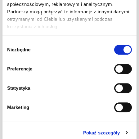
[A1] (6x5 mb)
społecznościowym, reklamowym i analitycznym.
Partnerzy mogą połączyć te informacje z innymi danymi
Taśma
otrzymanymi od Ciebie lub uzyskanymi podczas
kalenicowa VR
korzystania z ich usług.
mb
–
300/15 czarna
[A1] (6x5 mb)
Wybór
Niezbędne
zgody
Taśma
kalenicowa VR
300/15
mb
–
Preferencje
kasztanowa
[A1] (6x5 mb)
Statystyka
Taśma
kalenicowa VR
300/15
mb
–
Marketing
czerwona [A1]
(6x5 mb)
Taśma
Pokaż szczegóły
kalenicowa VR