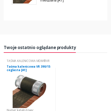
miedziana [A1]
Twoje ostatnio oglądane produkty
TAŚMA KALENICOWA MDM®VR
Taśma kalenicowa VR 390/15
ceglasta [A1]
Numer katalogowy: