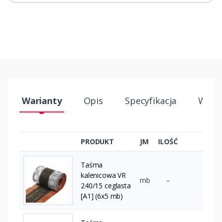
Warianty
Opis
Specyfikacja
Wysył
PRODUKT
JM
ILOŚĆ
Taśma
kalenicowa VR
mb
–
240/15 ceglasta
[A1] (6x5 mb)