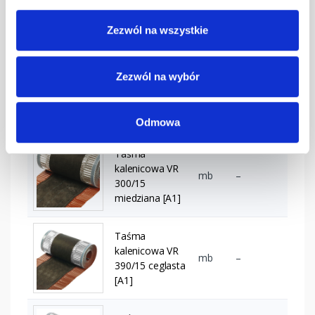
300/15
mb
–
ciemnobrązowa
Zezwól na wszystkie
[A1] (6x5 mb)
Taśma
Zezwól na wybór
kalenicowa VR
300/15
mb
–
grafitowa [A1]
(6x5 mb)
Odmowa
Taśma
kalenicowa VR
mb
–
300/15
miedziana [A1]
Taśma
kalenicowa VR
mb
–
390/15 ceglasta
[A1]