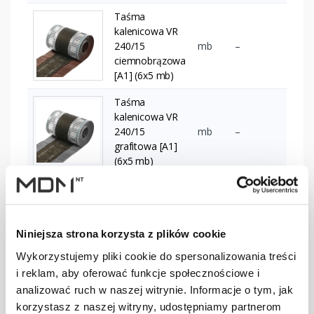
Taśma
kalenicowa VR
240/15
mb
–
ciemnobrązowa
[A1] (6x5 mb)
Taśma
kalenicowa VR
240/15
mb
–
grafitowa [A1]
(6x5 mb)
Taśma
kalenicowa VR
mb
–
300/15 ceglasta
Niniejsza strona korzysta z plików cookie
[A1] (6x5 mb)
Wykorzystujemy pliki cookie do spersonalizowania treści
i reklam, aby oferować funkcje społecznościowe i
Taśma
kalenicowa VR
analizować ruch w naszej witrynie. Informacje o tym, jak
mb
–
300/15 brązowa
korzystasz z naszej witryny, udostępniamy partnerom