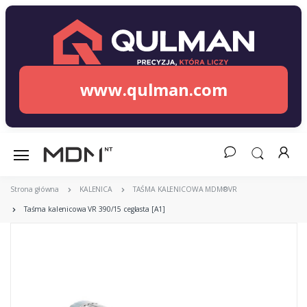
www.qulman.com
Strona główna
KALENICA
TAŚMA KALENICOWA MDM®VR
Taśma kalenicowa VR 390/15 ceglasta [A1]