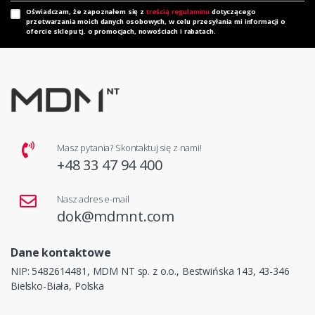
Oświadczam, że zapoznałem się z
treścią regulaminu
dotyczącego
przetwarzania moich danych osobowych, w celu przesyłania mi informacji o
ofercie sklepu tj. o promocjach, nowościach i rabatach.
Masz pytania? Skontaktuj się z nami!
+48 33 47 94 400
Nasz adres e-mail
dok@mdmnt.com
Dane kontaktowe
NIP: 5482614481, MDM NT sp. z o.o., Bestwińska 143, 43-346
Bielsko-Biała, Polska