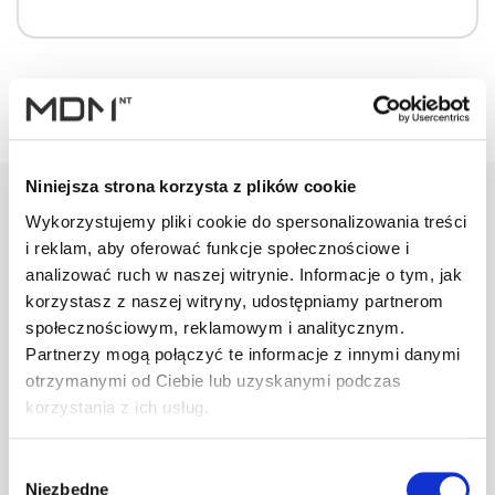
Niniejsza strona korzysta z plików cookie
Wykorzystujemy pliki cookie do spersonalizowania treści
i reklam, aby oferować funkcje społecznościowe i
Warianty
Opis
Specyfikacja
Wysył
analizować ruch w naszej witrynie. Informacje o tym, jak
korzystasz z naszej witryny, udostępniamy partnerom
społecznościowym, reklamowym i analitycznym.
PRODUKT
JM
ILOŚĆ
Partnerzy mogą połączyć te informacje z innymi danymi
otrzymanymi od Ciebie lub uzyskanymi podczas
Taśma do obr.
korzystania z ich usług.
komina
mb
–
EUROTEC Fortis
Wybór
Pb brązowa
Niezbędne
zgody