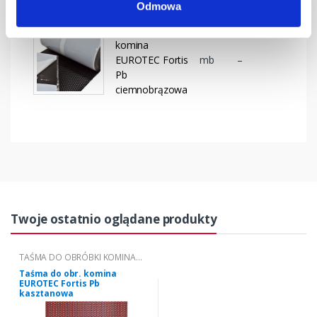
Odmowa
Taśma do obr.
komina
EUROTEC Fortis
mb
–
Pb
ciemnobrązowa
Twoje ostatnio oglądane produkty
TAŚMA DO OBRÓBKI KOMINA
EUROTEC FORTIS PB
Taśma do obr. komina
EUROTEC Fortis Pb
kasztanowa