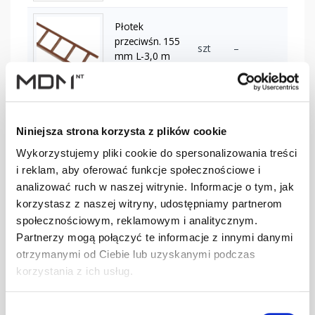
Płotek
przeciwśn. 155
szt
–
mm L-3,0 m
brązowy
Płotek
przeciwśn. 155
szt
–
Niniejsza strona korzysta z plików cookie
mm L-3,0 m
ciemnobrązowy
Wykorzystujemy pliki cookie do spersonalizowania treści
i reklam, aby oferować funkcje społecznościowe i
analizować ruch w naszej witrynie. Informacje o tym, jak
Płotek
korzystasz z naszej witryny, udostępniamy partnerom
przeciwśn. 155
szt
–
mm L-3,0 m
społecznościowym, reklamowym i analitycznym.
ceglasty
Partnerzy mogą połączyć te informacje z innymi danymi
otrzymanymi od Ciebie lub uzyskanymi podczas
korzystania z ich usług.
Płotek
przeciwśn. 155
szt
–
mm L-3,0 m
Wybór