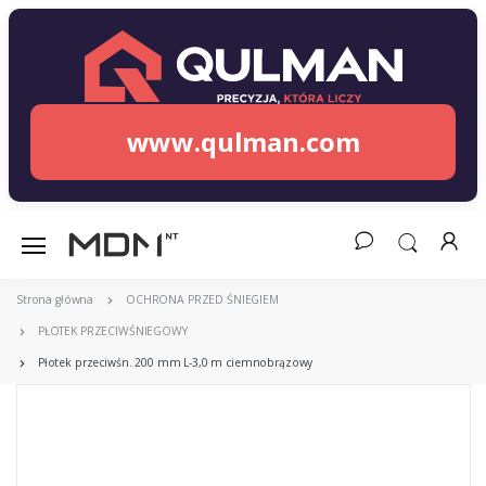
www.qulman.com
Strona główna
OCHRONA PRZED ŚNIEGIEM
PŁOTEK PRZECIWŚNIEGOWY
Płotek przeciwśn. 200 mm L-3,0 m ciemnobrązowy