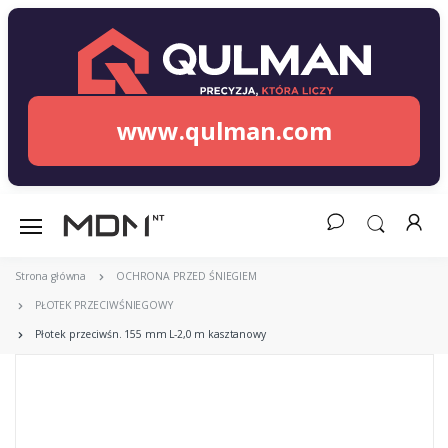
www.qulman.com
Strona główna
OCHRONA PRZED ŚNIEGIEM
PŁOTEK PRZECIWŚNIEGOWY
Płotek przeciwśn. 155 mm L-2,0 m kasztanowy