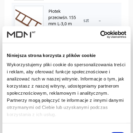
Płotek
przeciwśn. 155
szt
–
mm L-3,0 m
brązowy
Płotek
przeciwśn. 155
szt
–
Niniejsza strona korzysta z plików cookie
mm L-3,0 m
ciemnobrązowy
Wykorzystujemy pliki cookie do spersonalizowania treści
i reklam, aby oferować funkcje społecznościowe i
analizować ruch w naszej witrynie. Informacje o tym, jak
Płotek
korzystasz z naszej witryny, udostępniamy partnerom
przeciwśn. 155
szt
–
mm L-3,0 m
społecznościowym, reklamowym i analitycznym.
ceglasty
Partnerzy mogą połączyć te informacje z innymi danymi
otrzymanymi od Ciebie lub uzyskanymi podczas
korzystania z ich usług.
Płotek
przeciwśn. 155
szt
–
mm L-3,0 m
Wybór