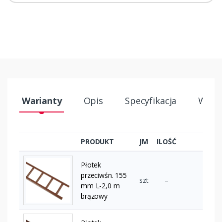
Warianty
Opis
Specyfikacja
Wysył
PRODUKT
JM
ILOŚĆ
Płotek
przeciwśn. 155
szt
–
mm L-2,0 m
brązowy