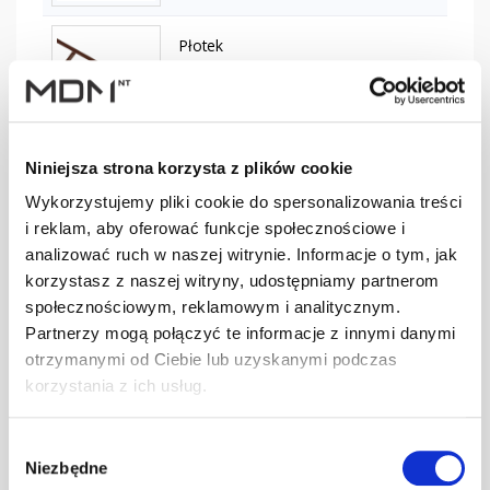
Płotek
przeciwśn. 155
szt
–
mm L-3,0 m
ciemnobrązowy
Niniejsza strona korzysta z plików cookie
Płotek
przeciwśn. 155
Wykorzystujemy pliki cookie do spersonalizowania treści
szt
–
mm L-3,0 m
i reklam, aby oferować funkcje społecznościowe i
ceglasty
analizować ruch w naszej witrynie. Informacje o tym, jak
korzystasz z naszej witryny, udostępniamy partnerom
Płotek
społecznościowym, reklamowym i analitycznym.
przeciwśn. 155
Partnerzy mogą połączyć te informacje z innymi danymi
szt
–
mm L-3,0 m
otrzymanymi od Ciebie lub uzyskanymi podczas
czarny
korzystania z ich usług.
Płotek
Wybór
przeciwśn. 155
szt
–
Niezbędne
zgody
mm L-3,0 m