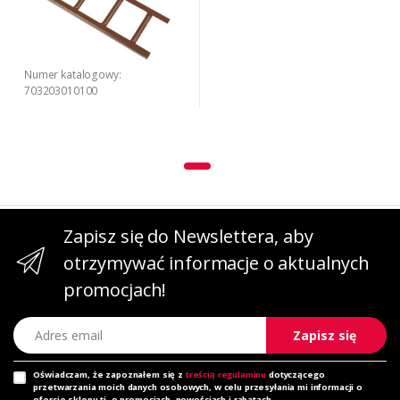
Numer katalogowy:
703203010100
Zapisz się do Newslettera, aby
otrzymywać informacje o aktualnych
promocjach!
Adres email
Zapisz się
Oświadczam, że zapoznałem się z
treścią regulaminu
dotyczącego
przetwarzania moich danych osobowych, w celu przesyłania mi informacji o
ofercie sklepu tj. o promocjach, nowościach i rabatach.