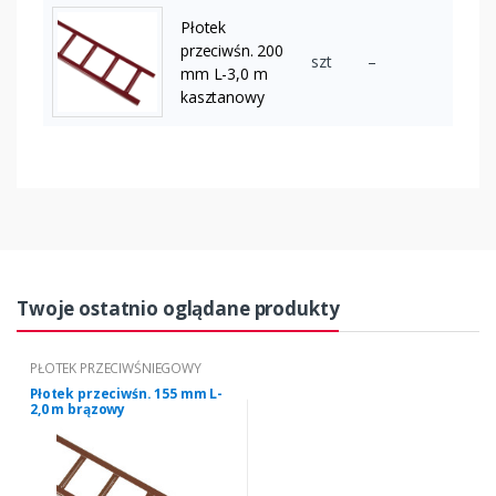
Płotek
przeciwśn. 200
szt
–
mm L-3,0 m
kasztanowy
Twoje ostatnio oglądane produkty
PŁOTEK PRZECIWŚNIEGOWY
Płotek przeciwśn. 155 mm L-
2,0 m brązowy