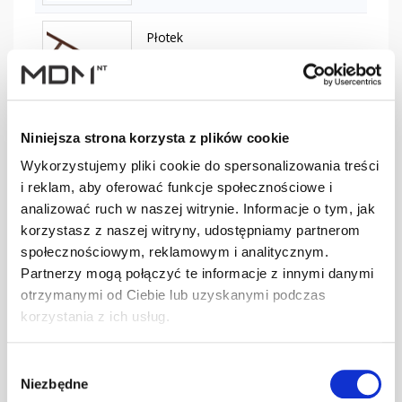
Płotek
przeciwśn. 155
szt
–
mm L-3,0 m
ciemnobrązowy
Niniejsza strona korzysta z plików cookie
Płotek
przeciwśn. 155
Wykorzystujemy pliki cookie do spersonalizowania treści
szt
–
mm L-3,0 m
i reklam, aby oferować funkcje społecznościowe i
ceglasty
analizować ruch w naszej witrynie. Informacje o tym, jak
korzystasz z naszej witryny, udostępniamy partnerom
Płotek
społecznościowym, reklamowym i analitycznym.
przeciwśn. 155
Partnerzy mogą połączyć te informacje z innymi danymi
szt
–
mm L-3,0 m
otrzymanymi od Ciebie lub uzyskanymi podczas
czarny
korzystania z ich usług.
Płotek
Wybór
przeciwśn. 155
szt
–
Niezbędne
zgody
mm L-3,0 m