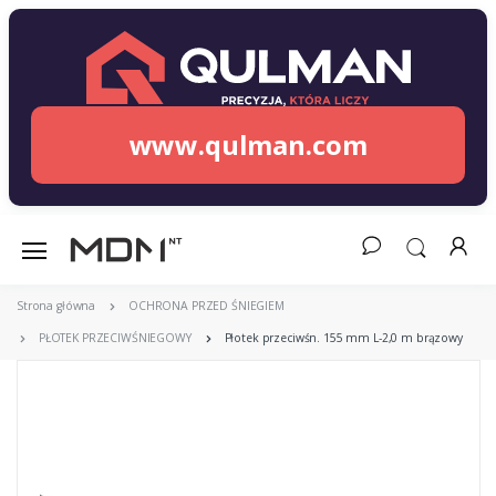
www.qulman.com
Strona główna
OCHRONA PRZED ŚNIEGIEM
PŁOTEK PRZECIWŚNIEGOWY
Płotek przeciwśn. 155 mm L-2,0 m brązowy