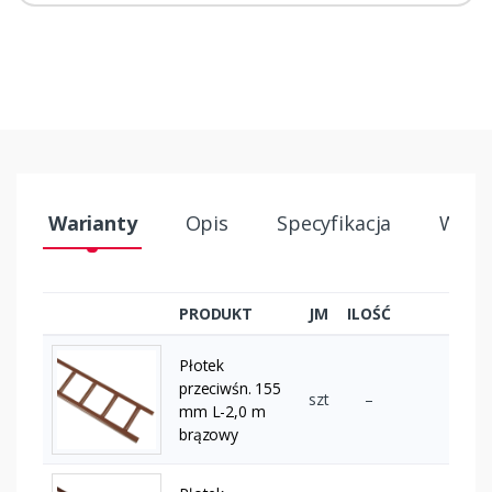
Warianty
Opis
Specyfikacja
Wysył
PRODUKT
JM
ILOŚĆ
Płotek
przeciwśn. 155
szt
–
mm L-2,0 m
brązowy