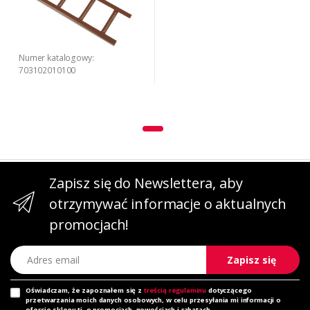
Numer katalogowy:
703102010100
Zapisz się do Newslettera, aby
otrzymywać informacje o aktualnych
promocjach!
Adres email
Zapisz się
Oświadczam, że zapoznałem się z
treścią regulaminu
dotyczącego
przetwarzania moich danych osobowych, w celu przesyłania mi informacji o
ofercie sklepu tj. o promocjach, nowościach i rabatach.