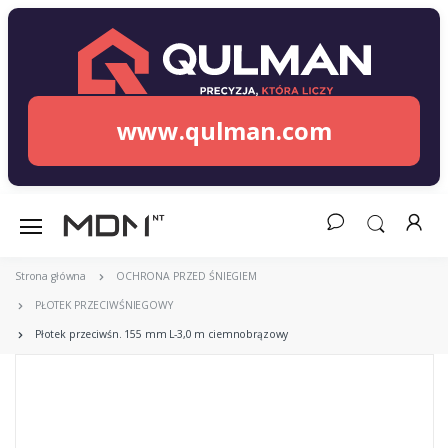
www.qulman.com
Strona główna
OCHRONA PRZED ŚNIEGIEM
PŁOTEK PRZECIWŚNIEGOWY
Płotek przeciwśn. 155 mm L-3,0 m ciemnobrązowy