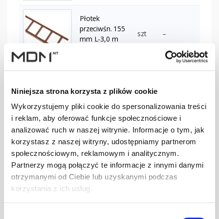
Płotek
przeciwśn. 155
szt
–
mm L-3,0 m
brązowy
Płotek
przeciwśn. 155
szt
–
Niniejsza strona korzysta z plików cookie
mm L-3,0 m
ciemnobrązowy
Wykorzystujemy pliki cookie do spersonalizowania treści
i reklam, aby oferować funkcje społecznościowe i
analizować ruch w naszej witrynie. Informacje o tym, jak
Płotek
korzystasz z naszej witryny, udostępniamy partnerom
przeciwśn. 155
szt
–
mm L-3,0 m
społecznościowym, reklamowym i analitycznym.
ceglasty
Partnerzy mogą połączyć te informacje z innymi danymi
otrzymanymi od Ciebie lub uzyskanymi podczas
korzystania z ich usług.
Płotek
przeciwśn. 155
szt
–
mm L-3,0 m
Wybór