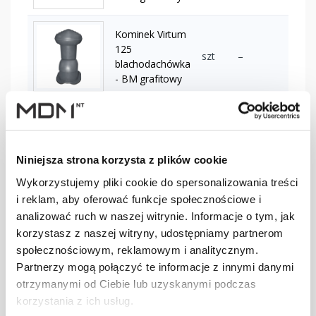
Kominek Virtum
125
szt
–
blachodachówka
- BM grafitowy
Kominek Virtum
125
szt
–
blachodachówka
Niniejsza strona korzysta z plików cookie
- BG grafitowy
Wykorzystujemy pliki cookie do spersonalizowania treści
Kominek Virtum
i reklam, aby oferować funkcje społecznościowe i
125
analizować ruch w naszej witrynie. Informacje o tym, jak
blachodachówka
szt
–
korzystasz z naszej witryny, udostępniamy partnerom
- N czerwony
społecznościowym, reklamowym i analitycznym.
3009
Partnerzy mogą połączyć te informacje z innymi danymi
Kominek Virtum
otrzymanymi od Ciebie lub uzyskanymi podczas
125
korzystania z ich usług.
blachodachówka
szt
–