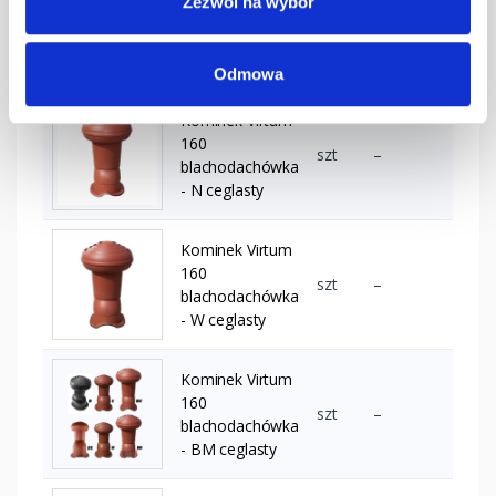
Zezwól na wybór
160
szt
–
blachodachówka
- M grafitowy
Odmowa
Kominek Virtum
160
szt
–
blachodachówka
- N ceglasty
Kominek Virtum
160
szt
–
blachodachówka
- W ceglasty
Kominek Virtum
160
szt
–
blachodachówka
- BM ceglasty