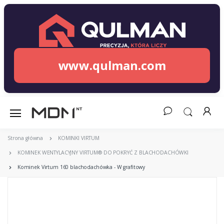
www.qulman.com
Strona główna
KOMINKI VIRTUM
KOMINEK WENTYLACYJNY VIRTUM® DO POKRYĆ Z BLACHODACHÓWKI
Kominek Virtum 160 blachodachówka - W grafitowy