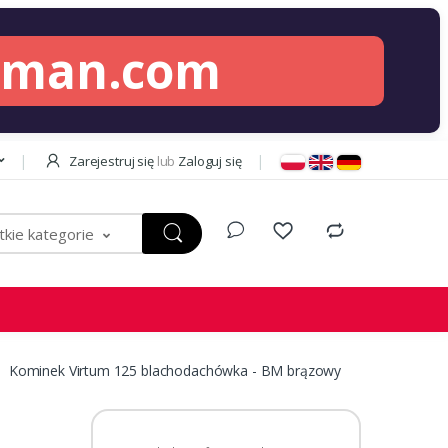
lman.com
Zarejestruj się
lub
Zaloguj się
kie kategorie
Kominek Virtum 125 blachodachówka - BM brązowy