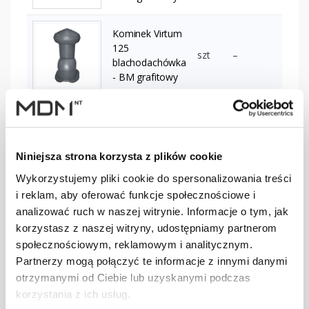
Kominek Virtum
125
szt
–
blachodachówka
- BM grafitowy
Kominek Virtum
125
szt
–
blachodachówka
Niniejsza strona korzysta z plików cookie
- BG grafitowy
Wykorzystujemy pliki cookie do spersonalizowania treści
Kominek Virtum
i reklam, aby oferować funkcje społecznościowe i
125
analizować ruch w naszej witrynie. Informacje o tym, jak
blachodachówka
szt
–
korzystasz z naszej witryny, udostępniamy partnerom
- N czerwony
społecznościowym, reklamowym i analitycznym.
3009
Partnerzy mogą połączyć te informacje z innymi danymi
Kominek Virtum
otrzymanymi od Ciebie lub uzyskanymi podczas
125
korzystania z ich usług.
blachodachówka
szt
–