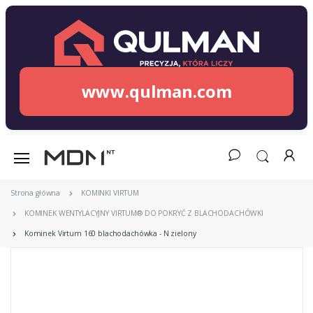
www.qulman.com
Strona główna
KOMINKI VIRTUM
KOMINEK WENTYLACYJNY VIRTUM® DO POKRYĆ Z BLACHODACHÓWKI
Kominek Virtum 160 blachodachówka - N zielony