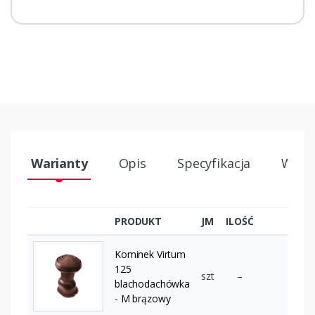
Warianty
Opis
Specyfikacja
Wysył
PRODUKT
JM
ILOŚĆ
Kominek Virtum
125
szt
–
blachodachówka
- M brązowy