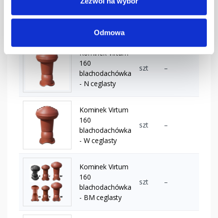
Zezwól na wybór
160
szt
–
blachodachówka
- M grafitowy
Odmowa
Kominek Virtum
160
szt
–
blachodachówka
- N ceglasty
Kominek Virtum
160
szt
–
blachodachówka
- W ceglasty
Kominek Virtum
160
szt
–
blachodachówka
- BM ceglasty