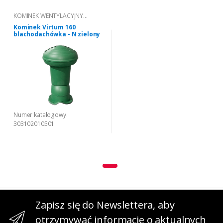
KOMINEK WENTYLACYJNY
VIRTUM® DO POKRYĆ Z
Kominek Virtum 160
BLACHODACHÓWKI
blachodachówka - N zielony
Numer katalogowy:
303102010501
Zapisz się do Newslettera, aby
otrzymywać informacje o aktualnych