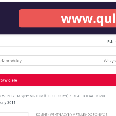
www.qu
PLN
Wszyst
tawiciele
 WENTYLACYJNY VIRTUM® DO POKRYĆ Z BLACHODACHÓWKI
wony 3011
KOMINEK WENTYLACYJNY VIRTUM® DO POKRYĆ Z