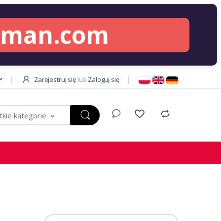
lman.com
Zarejestruj się
lub
Zaloguj się
kie kategorie