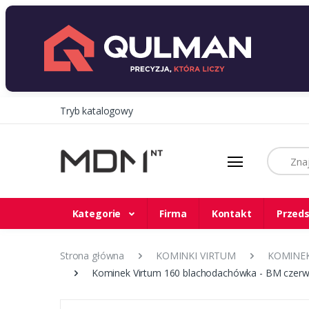
Tryb katalogowy
Szukaj
Kategorie
Firma
Kontakt
Przeds
Strona główna
KOMINKI VIRTUM
KOMINEK
Kominek Virtum 160 blachodachówka - BM czer