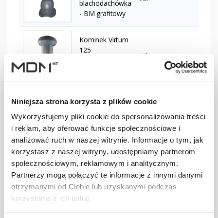
blachodachówka
- BM grafitowy
Kominek Virtum
125
szt
–
blachodachówka
- BG grafitowy
Kominek Virtum
Niniejsza strona korzysta z plików cookie
125
blachodachówka
szt
–
Wykorzystujemy pliki cookie do spersonalizowania treści
- N czerwony
i reklam, aby oferować funkcje społecznościowe i
3009
analizować ruch w naszej witrynie. Informacje o tym, jak
Kominek Virtum
korzystasz z naszej witryny, udostępniamy partnerom
125
społecznościowym, reklamowym i analitycznym.
blachodachówka
szt
–
Partnerzy mogą połączyć te informacje z innymi danymi
- W czerwony
otrzymanymi od Ciebie lub uzyskanymi podczas
3009
korzystania z ich usług.
Kominek Virtum