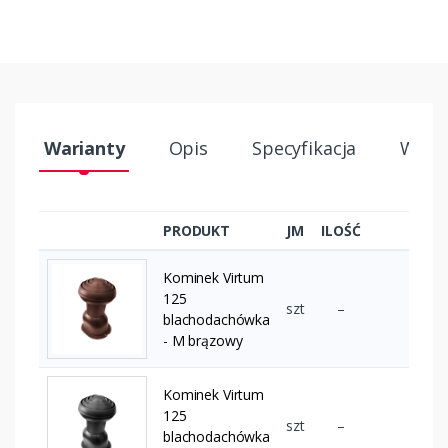
Warianty
Opis
Specyfikacja
Wysył
PRODUKT
JM
ILOŚĆ
Kominek Virtum
125
szt
–
blachodachówka
- M brązowy
Kominek Virtum
125
szt
–
blachodachówka