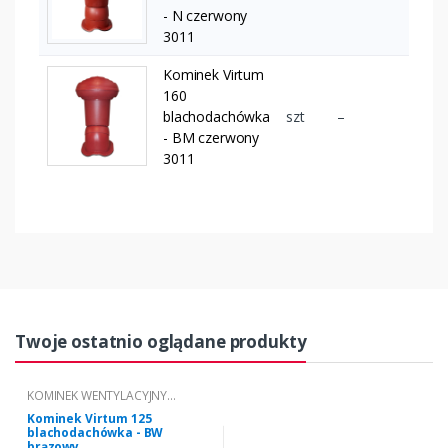
- N czerwony
3011
Kominek Virtum
160
blachodachówka
szt
–
- BM czerwony
3011
Twoje ostatnio oglądane produkty
KOMINEK WENTYLACYJNY
VIRTUM® DO POKRYĆ Z
Kominek Virtum 125
BLACHODACHÓWKI
blachodachówka - BW
brązowy