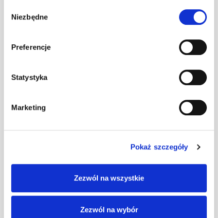
125
Wybór
blachodachówka
szt
–
Niezbędne
zgody
- BM czerwony
3009
Preferencje
Kominek Virtum
125
blachodachówka
szt
–
Statystyka
- N czerwony
3011
Marketing
Kominek Virtum
160
szt
–
blachodachówka
- M czarny
Pokaż szczegóły
Kominek Virtum
Zezwól na wszystkie
160
szt
–
blachodachówka
- M grafitowy
Zezwól na wybór