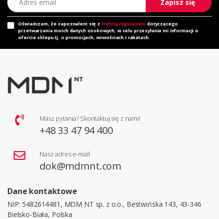
Zapisz się
Oświadczam, że zapoznałem się z
treścią regulaminu
dotyczącego
przetwarzania moich danych osobowych, w celu przesyłania mi informacji o
ofercie sklepu tj. o promocjach, nowościach i rabatach.
Masz pytania? Skontaktuj się z nami!
+48 33 47 94 400
Nasz adres e-mail
dok@mdmnt.com
Dane kontaktowe
NIP: 5482614481, MDM NT sp. z o.o., Bestwińska 143, 43-346
Bielsko-Biała, Polska