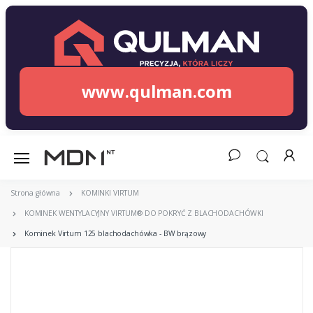
www.qulman.com
Strona główna
KOMINKI VIRTUM
KOMINEK WENTYLACYJNY VIRTUM® DO POKRYĆ Z BLACHODACHÓWKI
Kominek Virtum 125 blachodachówka - BW brązowy