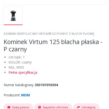
KOMINEK WENTYLACYJNY VIRTUM® DO POKRYĆ Z BLACHY PŁASKIEJ
Kominek Virtum 125 blacha płaska -
P czarny
szt./opk.: 1
KOLOR: czarny
RAL: 9005
Pełna specyfikacja
Numer katalogowy:
303101010304
Producent:
MDM
Zadaj pytanie
Zapytanie ofertowe
Udostępnij