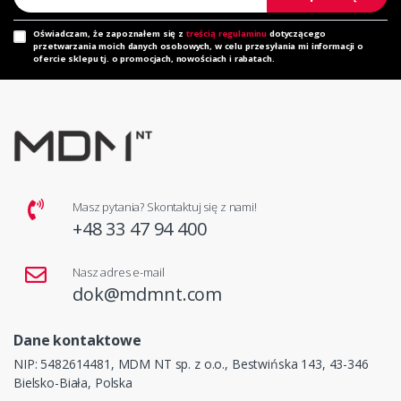
Oświadczam, że zapoznałem się z
treścią regulaminu
dotyczącego
przetwarzania moich danych osobowych, w celu przesyłania mi informacji o
ofercie sklepu tj. o promocjach, nowościach i rabatach.
Masz pytania? Skontaktuj się z nami!
+48 33 47 94 400
Nasz adres e-mail
dok@mdmnt.com
Dane kontaktowe
NIP: 5482614481, MDM NT sp. z o.o., Bestwińska 143, 43-346
Bielsko-Biała, Polska