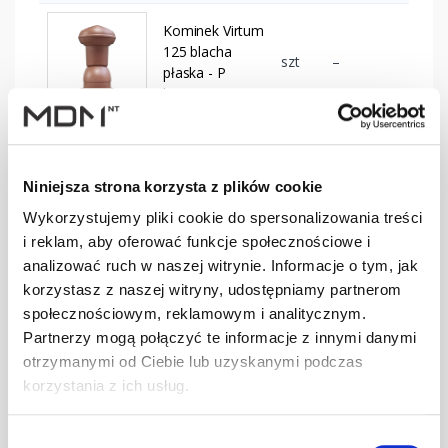
Kominek Virtum
125 blacha
szt
–
płaska - P
brązowy
Kominek Virtum
125 blacha
szt
–
Niniejsza strona korzysta z plików cookie
płaska - P
czarny
Wykorzystujemy pliki cookie do spersonalizowania treści
i reklam, aby oferować funkcje społecznościowe i
Kominek Virtum
analizować ruch w naszej witrynie. Informacje o tym, jak
125 blacha
korzystasz z naszej witryny, udostępniamy partnerom
szt
–
płaska - P
społecznościowym, reklamowym i analitycznym.
ciemnobrązowy
Partnerzy mogą połączyć te informacje z innymi danymi
otrzymanymi od Ciebie lub uzyskanymi podczas
Kominek Virtum
korzystania z ich usług.
125 blacha
szt
–
płaska - P
Wybór
grafitowy