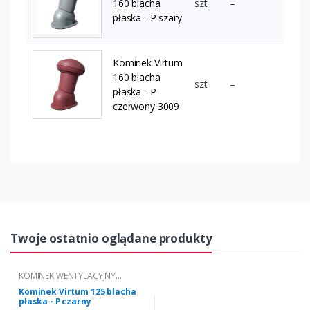
160 blacha
szt
–
płaska - P szary
Kominek Virtum
160 blacha
szt
–
płaska - P
czerwony 3009
Twoje ostatnio oglądane produkty
KOMINEK WENTYLACYJNY
VIRTUM® DO POKRYĆ Z BLACHY
Kominek Virtum 125 blacha
PŁASKIEJ
płaska - P czarny