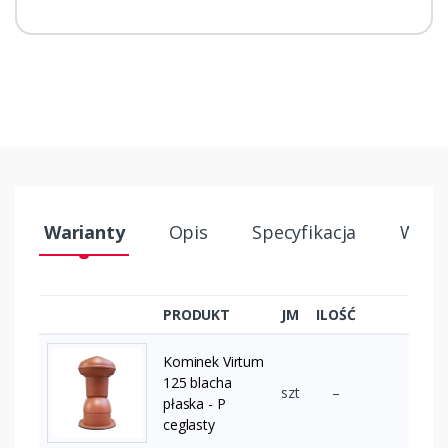
Warianty
Opis
Specyfikacja
Wysył
PRODUKT
JM
ILOŚĆ
Kominek Virtum
125 blacha
szt
–
płaska - P
ceglasty