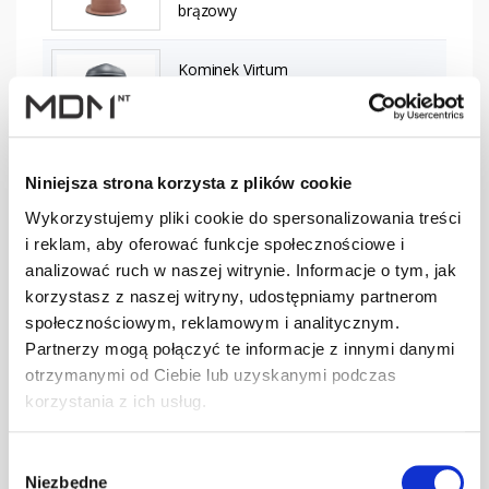
brązowy
Kominek Virtum
125 blacha
szt
–
płaska - P
czarny
Niniejsza strona korzysta z plików cookie
Kominek Virtum
Wykorzystujemy pliki cookie do spersonalizowania treści
125 blacha
szt
–
płaska - P
i reklam, aby oferować funkcje społecznościowe i
ciemnobrązowy
analizować ruch w naszej witrynie. Informacje o tym, jak
korzystasz z naszej witryny, udostępniamy partnerom
społecznościowym, reklamowym i analitycznym.
Kominek Virtum
125 blacha
Partnerzy mogą połączyć te informacje z innymi danymi
szt
–
płaska - P
otrzymanymi od Ciebie lub uzyskanymi podczas
grafitowy
korzystania z ich usług.
Wybór
Kominek Virtum
Niezbędne
125 blacha
szt
–
zgody