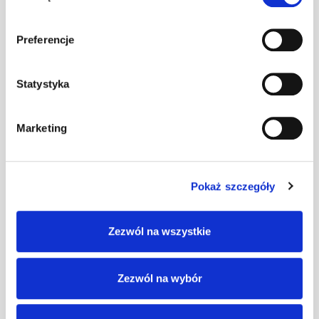
płaska - P szary
Preferencje
Kominek Virtum
125 blacha
szt
–
Statystyka
płaska - P
czerwony 3009
Marketing
Kominek Virtum
160 blacha
szt
–
płaska - P
Pokaż szczegóły
ceglasty
Kominek Virtum
Zezwól na wszystkie
160 blacha
szt
–
płaska - P
brązowy
Zezwól na wybór
Kominek Virtum