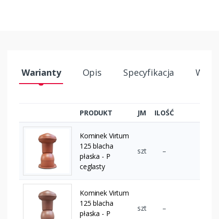
Warianty
Opis
Specyfikacja
Wysył
PRODUKT
JM
ILOŚĆ
Kominek Virtum
125 blacha
szt
–
płaska - P
ceglasty
Kominek Virtum
125 blacha
szt
–
płaska - P