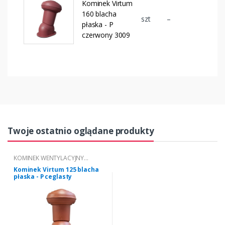
Kominek Virtum
160 blacha
szt
–
płaska - P
czerwony 3009
Twoje ostatnio oglądane produkty
KOMINEK WENTYLACYJNY
VIRTUM® DO POKRYĆ Z BLACHY
Kominek Virtum 125 blacha
PŁASKIEJ
płaska - P ceglasty