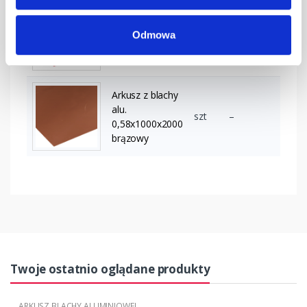
Arkusz z blachy
alu.
Odmowa
szt
–
0,58x1000x2000
kasztanowy
Arkusz z blachy
alu.
szt
–
0,58x1000x2000
brązowy
Twoje ostatnio oglądane produkty
ARKUSZ BLACHY ALUMINIOWEJ