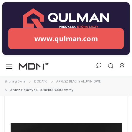
www.qulman.com
Strona główna
DODATKI
ARKUSZ BLACHY ALUMINIOWEJ
Arkusz z blachy alu. 0,58x1000x2000 czarny