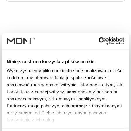
Warianty
Opis
Specyfikacja
Wysył
Niniejsza strona korzysta z plików cookie
Wykorzystujemy pliki cookie do spersonalizowania treści
i reklam, aby oferować funkcje społecznościowe i
PRODUKT
JM
ILOŚĆ
analizować ruch w naszej witrynie. Informacje o tym, jak
korzystasz z naszej witryny, udostępniamy partnerom
Arkusz z blachy
społecznościowym, reklamowym i analitycznym.
alu.
Partnerzy mogą połączyć te informacje z innymi danymi
szt
–
0,58x1000x2000
otrzymanymi od Ciebie lub uzyskanymi podczas
ceglasty
korzystania z ich usług.