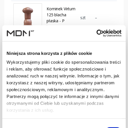
Kominek Virtum
125 blacha
szt
–
płaska - P
brązowy
Kominek Virtum
125 blacha
szt
–
Niniejsza strona korzysta z plików cookie
płaska - P
czarny
Wykorzystujemy pliki cookie do spersonalizowania treści
i reklam, aby oferować funkcje społecznościowe i
Kominek Virtum
analizować ruch w naszej witrynie. Informacje o tym, jak
125 blacha
korzystasz z naszej witryny, udostępniamy partnerom
szt
–
płaska - P
społecznościowym, reklamowym i analitycznym.
ciemnobrązowy
Partnerzy mogą połączyć te informacje z innymi danymi
otrzymanymi od Ciebie lub uzyskanymi podczas
Kominek Virtum
korzystania z ich usług.
125 blacha
szt
–
płaska - P
Wybór
grafitowy