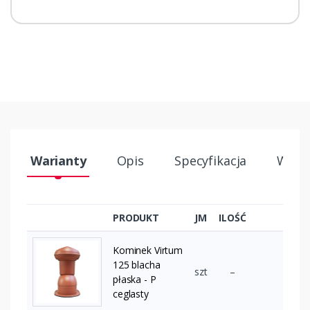
Warianty
Opis
Specyfikacja
Wysył
PRODUKT
JM
ILOŚĆ
Kominek Virtum
125 blacha
szt
–
płaska - P
ceglasty