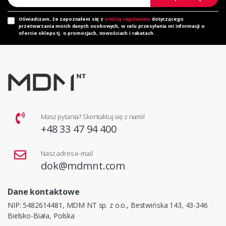
Oświadczam, że zapoznałem się z
treścią regulaminu
dotyczącego
przetwarzania moich danych osobowych, w celu przesyłania mi informacji o
ofercie sklepu tj. o promocjach, nowościach i rabatach.
Masz pytania? Skontaktuj się z nami!
+48 33 47 94 400
Nasz adres e-mail
dok@mdmnt.com
Dane kontaktowe
NIP: 5482614481, MDM NT sp. z o.o., Bestwińska 143, 43-346
Bielsko-Biała, Polska