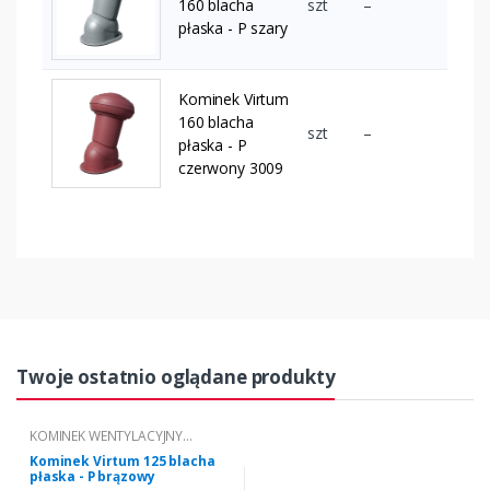
160 blacha
szt
–
płaska - P szary
Kominek Virtum
160 blacha
szt
–
płaska - P
czerwony 3009
Twoje ostatnio oglądane produkty
KOMINEK WENTYLACYJNY
VIRTUM® DO POKRYĆ Z BLACHY
Kominek Virtum 125 blacha
PŁASKIEJ
płaska - P brązowy