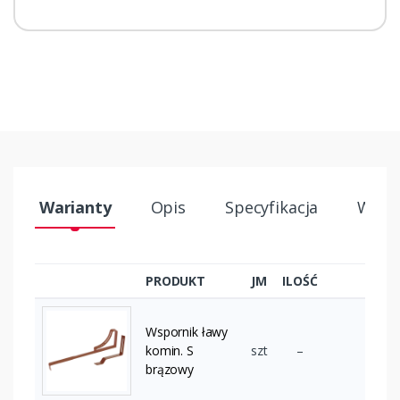
Warianty
Opis
Specyfikacja
Wysył
PRODUKT
JM
ILOŚĆ
Wspornik ławy
komin. S
szt
–
brązowy