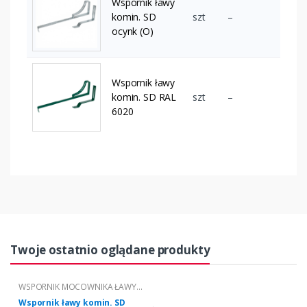
Wspornik ławy
komin. SD
szt
–
ocynk (O)
Wspornik ławy
komin. SD RAL
szt
–
6020
Twoje ostatnio oglądane produkty
WSPORNIK MOCOWNIKA ŁAWY
KOMINIARSKIEJ "S" - "KARPIÓWKA"
Wspornik ławy komin. SD