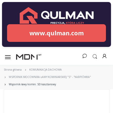
www.qulman.com
Strona główna
KOMUNIKACJA DACHOWA
WSPORNIK MOCOWNIKA ŁAWY KOMINIARSKIEJ "S" - "KARPIÓWKA"
Wspornik ławy komin. SD kasztanowy