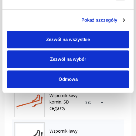
6020
Pokaż szczegóły
Wspornik ławy
komin. SD
szt
–
brązowy
Zezwól na wszystkie
Zezwól na wybór
Wspornik ławy
komin. SD
szt
–
ciemnobrązowy
Odmowa
Wspornik ławy
komin. SD
szt
–
ceglasty
Wspornik ławy