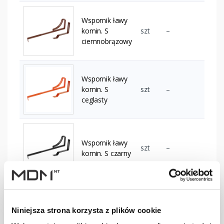
Wspornik ławy
komin. S
szt
–
ciemnobrązowy
Wspornik ławy
komin. S
szt
–
ceglasty
Wspornik ławy
szt
–
komin. S czarny
Wspornik ławy
komin. S
szt
–
Niniejsza strona korzysta z plików cookie
czerwony