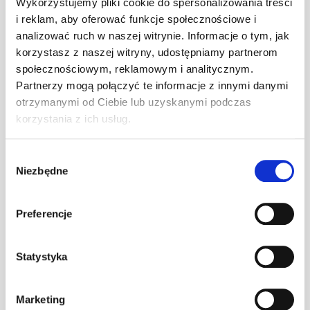
Wykorzystujemy pliki cookie do spersonalizowania treści
i reklam, aby oferować funkcje społecznościowe i
analizować ruch w naszej witrynie. Informacje o tym, jak
Wspornik ławy
korzystasz z naszej witryny, udostępniamy partnerom
komin. S
szt
–
społecznościowym, reklamowym i analitycznym.
grafitowy
Partnerzy mogą połączyć te informacje z innymi danymi
otrzymanymi od Ciebie lub uzyskanymi podczas
korzystania z ich usług.
Wspornik ławy
komin. S
szt
–
kasztanowy
Wybór
Niezbędne
zgody
Wspornik ławy
Preferencje
komin. S ocynk
szt
–
(O)
Statystyka
Wspornik ławy
komin. S RAL
szt
–
Marketing