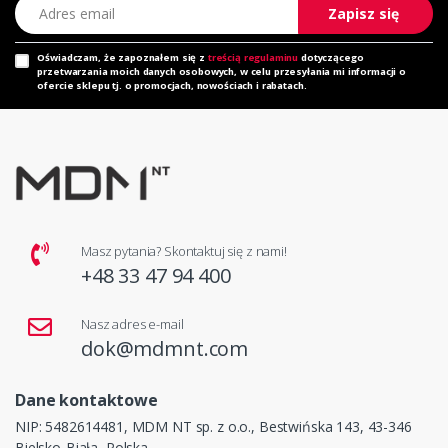
Adres email
Zapisz się
Oświadczam, że zapoznałem się z
treścią regulaminu
dotyczącego
przetwarzania moich danych osobowych, w celu przesyłania mi informacji o
ofercie sklepu tj. o promocjach, nowościach i rabatach.
Masz pytania? Skontaktuj się z nami!
+48 33 47 94 400
Nasz adres e-mail
dok@mdmnt.com
Dane kontaktowe
NIP: 5482614481, MDM NT sp. z o.o., Bestwińska 143, 43-346
Bielsko-Biała, Polska