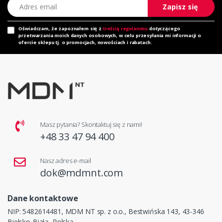
Adres email
Zapisz się
Oświadczam, że zapoznałem się z
treścią regulaminu
dotyczącego
przetwarzania moich danych osobowych, w celu przesyłania mi informacji o
ofercie sklepu tj. o promocjach, nowościach i rabatach.
Masz pytania? Skontaktuj się z nami!
+48 33 47 94 400
Nasz adres e-mail
dok@mdmnt.com
Dane kontaktowe
NIP: 5482614481, MDM NT sp. z o.o., Bestwińska 143, 43-346
Bielsko-Biała, Polska