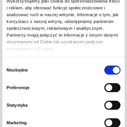
Wykorzystujemy pliki cookie do spersonalizowania treści
i reklam, aby oferować funkcje społecznościowe i
analizować ruch w naszej witrynie. Informacje o tym, jak
Wspornik ławy
korzystasz z naszej witryny, udostępniamy partnerom
komin. S
szt
–
społecznościowym, reklamowym i analitycznym.
grafitowy
Partnerzy mogą połączyć te informacje z innymi danymi
otrzymanymi od Ciebie lub uzyskanymi podczas
korzystania z ich usług.
Wspornik ławy
komin. S
szt
–
kasztanowy
Wybór
Niezbędne
zgody
Wspornik ławy
Preferencje
komin. S ocynk
szt
–
(O)
Statystyka
Wspornik ławy
komin. S RAL
szt
–
Marketing