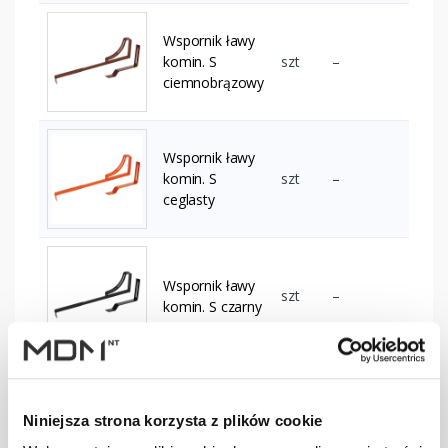
Wspornik ławy
komin. S
szt
–
ciemnobrązowy
Wspornik ławy
komin. S
szt
–
ceglasty
Wspornik ławy
szt
–
komin. S czarny
Wspornik ławy
komin. S
szt
–
Niniejsza strona korzysta z plików cookie
czerwony