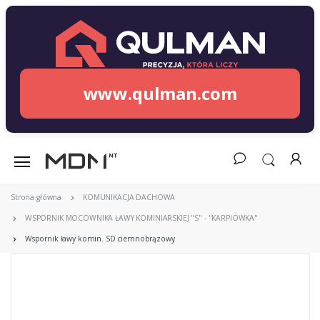
www.qulman.com
Strona główna
KOMUNIKACJA DACHOWA
WSPORNIK MOCOWNIKA ŁAWY KOMINIARSKIEJ "S" - "KARPIÓWKA"
Wspornik ławy komin. SD ciemnobrązowy