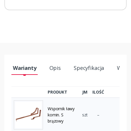
Warianty
Opis
Specyfikacja
Wysył
PRODUKT
JM
ILOŚĆ
Wspornik ławy
komin. S
szt
–
brązowy