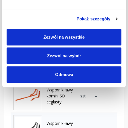
6020
Pokaż szczegóły
Wspornik ławy
komin. SD
szt
–
brązowy
Zezwól na wszystkie
Zezwól na wybór
Wspornik ławy
komin. SD
szt
–
ciemnobrązowy
Odmowa
Wspornik ławy
komin. SD
szt
–
ceglasty
Wspornik ławy