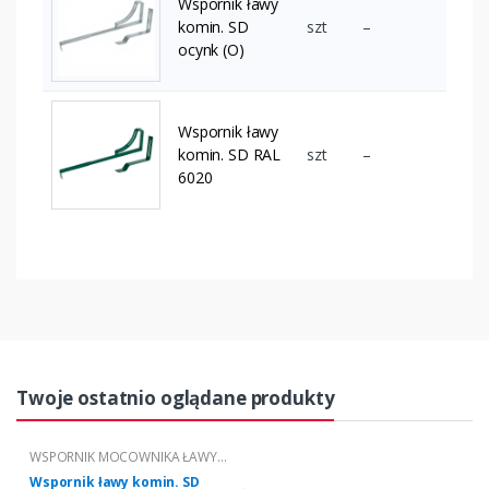
Wspornik ławy
komin. SD
szt
–
ocynk (O)
Wspornik ławy
komin. SD RAL
szt
–
6020
Twoje ostatnio oglądane produkty
WSPORNIK MOCOWNIKA ŁAWY
KOMINIARSKIEJ "S" - "KARPIÓWKA"
Wspornik ławy komin. SD