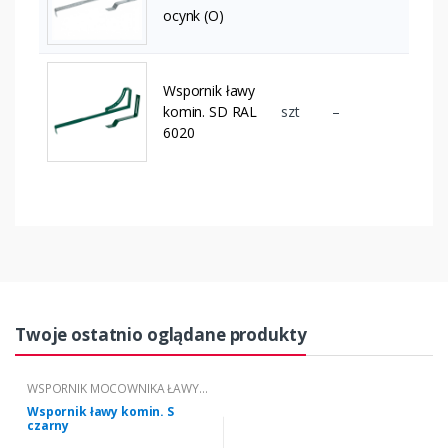
ocynk (O)
Wspornik ławy
komin. SD RAL
szt
–
6020
Twoje ostatnio oglądane produkty
WSPORNIK MOCOWNIKA ŁAWY
KOMINIARSKIEJ "S" - "KARPIÓWKA"
Wspornik ławy komin. S
czarny