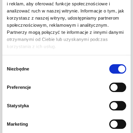
i reklam, aby oferować funkcje społecznościowe i
Wspornik ławy
analizować ruch w naszej witrynie. Informacje o tym, jak
komin. S
szt
–
korzystasz z naszej witryny, udostępniamy partnerom
grafitowy
społecznościowym, reklamowym i analitycznym.
Partnerzy mogą połączyć te informacje z innymi danymi
otrzymanymi od Ciebie lub uzyskanymi podczas
Wspornik ławy
korzystania z ich usług.
komin. S
szt
–
kasztanowy
Wybór
Niezbędne
zgody
Wspornik ławy
komin. S ocynk
szt
–
Preferencje
(O)
Statystyka
Wspornik ławy
komin. S RAL
szt
–
Marketing
6020