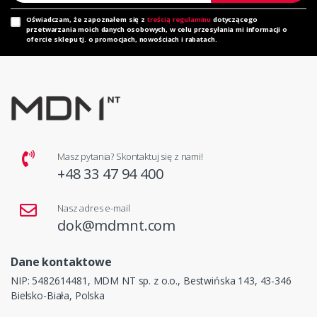
Oświadczam, że zapoznałem się z
treścią regulaminu
dotyczącego
przetwarzania moich danych osobowych, w celu przesyłania mi informacji o
ofercie sklepu tj. o promocjach, nowościach i rabatach.
Masz pytania? Skontaktuj się z nami!
+48 33 47 94 400
Nasz adres e-mail
dok@mdmnt.com
Dane kontaktowe
NIP: 5482614481, MDM NT sp. z o.o., Bestwińska 143, 43-346
Bielsko-Biała, Polska