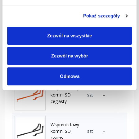
Wspornik ławy
Pokaż szczegóły
komin. SD
szt
–
brązowy
Zezwól na wszystkie
Wspornik ławy
Zezwól na wybór
komin. SD
szt
–
ciemnobrązowy
Odmowa
Wspornik ławy
komin. SD
szt
–
ceglasty
Wspornik ławy
komin. SD
szt
–
czarny