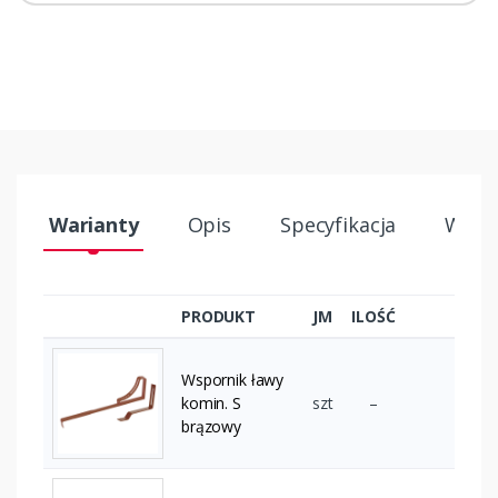
Warianty
Opis
Specyfikacja
Wysył
PRODUKT
JM
ILOŚĆ
Wspornik ławy
komin. S
szt
–
brązowy