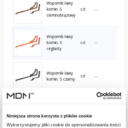
Wspornik ławy
komin. S
szt
–
ciemnobrązowy
Wspornik ławy
komin. S
szt
–
ceglasty
Wspornik ławy
szt
–
komin. S czarny
Wspornik ławy
komin. S
szt
–
czerwony
Niniejsza strona korzysta z plików cookie
Wykorzystujemy pliki cookie do spersonalizowania treści