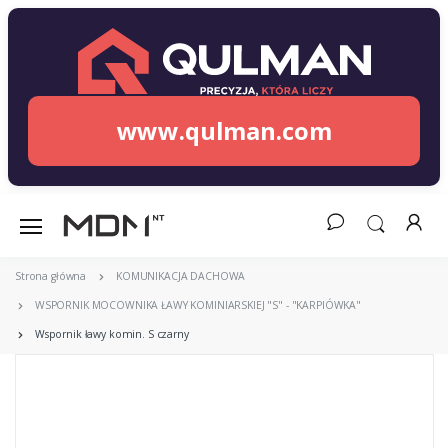
www.qulman.com
Strona główna
KOMUNIKACJA DACHOWA
WSPORNIK MOCOWNIKA ŁAWY KOMINIARSKIEJ "S" - "KARPIÓWKA"
Wspornik ławy komin. S czarny