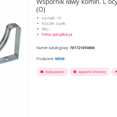
Wspornik ławy komin. L oc
(O)
szt./opk.: 10
KOLOR: ocynk
RAL: -
Pełna specyfikacja
Numer katalogowy:
701721010800
Producent:
MDM
Zadaj pytanie
Zapytanie ofertowe