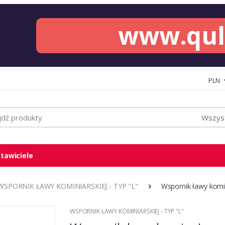
www.qu
PLN
Wszyst
tawiciele
WSPORNIK ŁAWY KOMINIARSKIEJ - TYP "L"
Wspornik ławy komin
WSPORNIK ŁAWY KOMINIARSKIEJ - TYP "L"