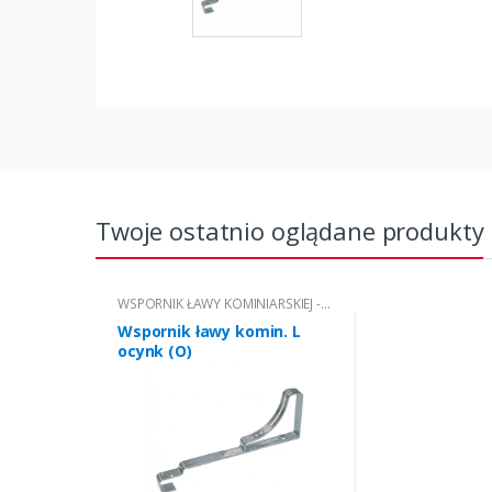
Twoje ostatnio oglądane produkty
WSPORNIK ŁAWY KOMINIARSKIEJ -
TYP "L"
Wspornik ławy komin. L
ocynk (O)