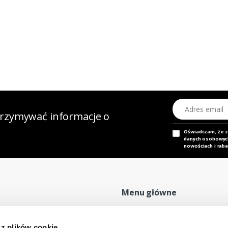
Adres email
otrzymywać informacje o
Oświadczam, że 
danych osobowych,
nowościach i raba
Menu główne
Strona główna
P
 z plików cookie