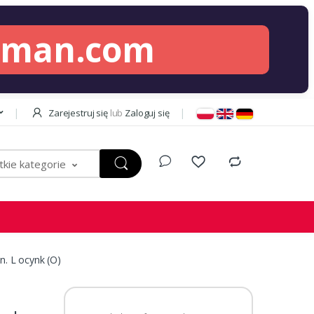
lman.com
Zarejestruj się
lub
Zaloguj się
kie kategorie
. L ocynk (O)