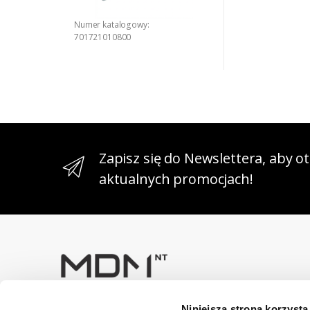
Numer katalogowy:
701721010800
Zapisz się do Newslettera, aby 
aktualnych promocjach!
Niniejsza strona korzysta