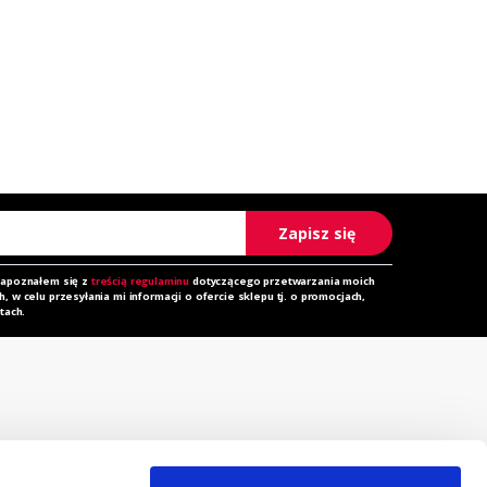
Zapisz się
zapoznałem się z
treścią regulaminu
dotyczącego przetwarzania moich
 w celu przesyłania mi informacji o ofercie sklepu tj. o promocjach,
tach.
rzechowalnia
Zapytanie ofertowe