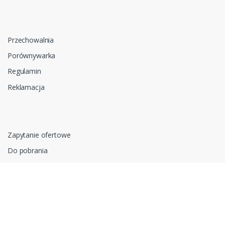
Przechowalnia
Porównywarka
Regulamin
Reklamacja
Zapytanie ofertowe
Do pobrania
Polityka prywatności i cookies
RODO
Oprogramowanie sklepu internetowego dostarcza
CStore.pl