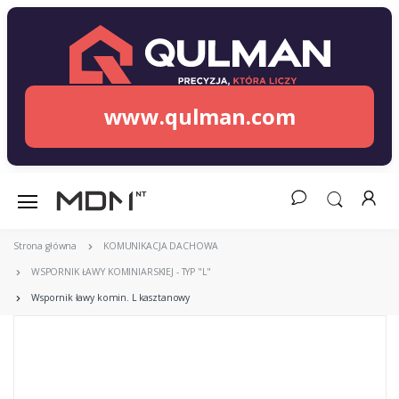
www.qulman.com
Strona główna
KOMUNIKACJA DACHOWA
WSPORNIK ŁAWY KOMINIARSKIEJ - TYP "L"
Wspornik ławy komin. L kasztanowy