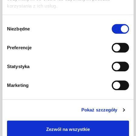
Wspornik ławy
korzystania z ich usług.
komin. L
szt
–
ciemnobrązowy
Wybór
Niezbędne
zgody
Wspornik ławy
komin. L
szt
–
Preferencje
ceglasty
Statystyka
Wspornik ławy
szt
–
komin. L czarny
Marketing
Wspornik ławy
Pokaż szczegóły
komin. L
szt
–
czerwony
Zezwól na wszystkie