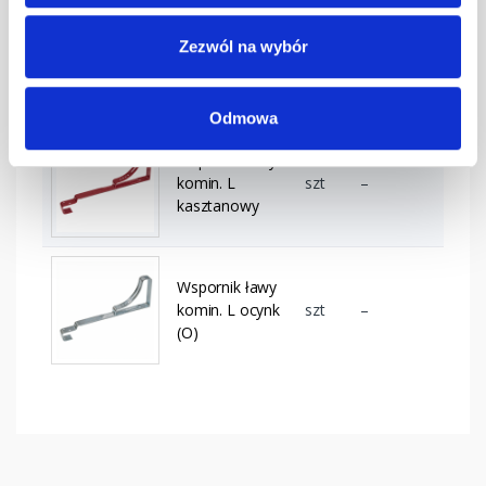
Wspornik ławy
Zezwól na wybór
komin. L
szt
–
grafitowy
Odmowa
Wspornik ławy
komin. L
szt
–
kasztanowy
Wspornik ławy
komin. L ocynk
szt
–
(O)