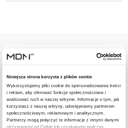
Warianty
Opis
Specyfikacja
Wysył
Niniejsza strona korzysta z plików cookie
PRODUKT
JM
ILOŚĆ
Wykorzystujemy pliki cookie do spersonalizowania treści
i reklam, aby oferować funkcje społecznościowe i
Wspornik ławy
analizować ruch w naszej witrynie. Informacje o tym, jak
komin. L
szt
–
korzystasz z naszej witryny, udostępniamy partnerom
brązowy
społecznościowym, reklamowym i analitycznym.
Partnerzy mogą połączyć te informacje z innymi danymi
otrzymanymi od Ciebie lub uzyskanymi podczas