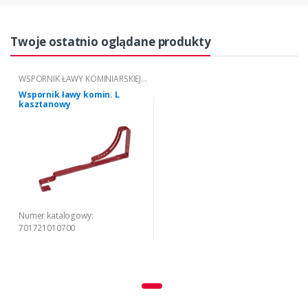
Twoje ostatnio oglądane produkty
WSPORNIK ŁAWY KOMINIARSKIEJ -
TYP "L"
Wspornik ławy komin. L
kasztanowy
Numer katalogowy:
701721010700