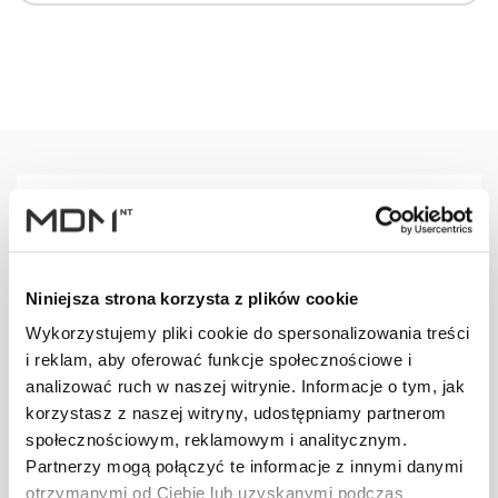
Warianty
Opis
Specyfikacja
Wysył
Niniejsza strona korzysta z plików cookie
PRODUKT
JM
ILOŚĆ
Wykorzystujemy pliki cookie do spersonalizowania treści
i reklam, aby oferować funkcje społecznościowe i
Wspornik ławy
analizować ruch w naszej witrynie. Informacje o tym, jak
komin. L
szt
–
korzystasz z naszej witryny, udostępniamy partnerom
brązowy
społecznościowym, reklamowym i analitycznym.
Partnerzy mogą połączyć te informacje z innymi danymi
otrzymanymi od Ciebie lub uzyskanymi podczas