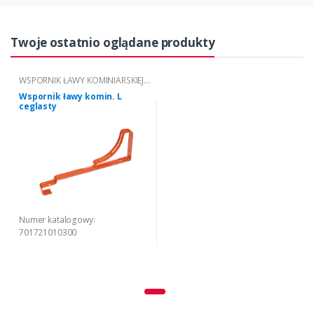
Twoje ostatnio oglądane produkty
WSPORNIK ŁAWY KOMINIARSKIEJ -
TYP "L"
Wspornik ławy komin. L
ceglasty
Numer katalogowy:
701721010300