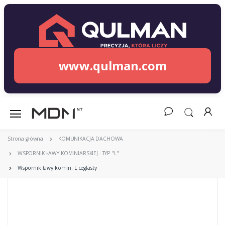
www.qulman.com
Strona główna
KOMUNIKACJA DACHOWA
WSPORNIK ŁAWY KOMINIARSKIEJ - TYP "L"
Wspornik ławy komin. L ceglasty