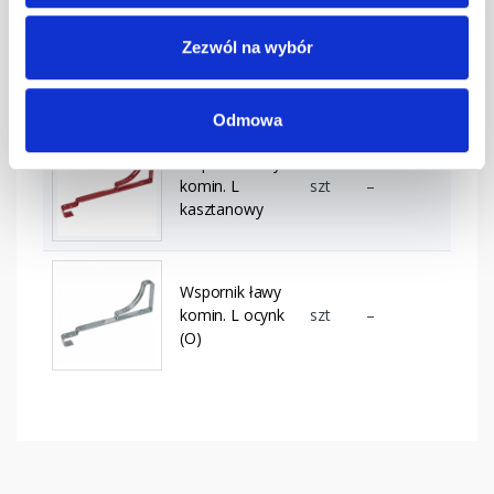
Wspornik ławy
Zezwól na wybór
komin. L
szt
–
grafitowy
Odmowa
Wspornik ławy
komin. L
szt
–
kasztanowy
Wspornik ławy
komin. L ocynk
szt
–
(O)