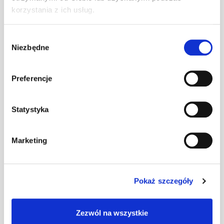
Wspornik ławy
korzystania z ich usług.
komin. L
szt
–
ciemnobrązowy
Wybór
Niezbędne
zgody
Wspornik ławy
komin. L
szt
–
Preferencje
ceglasty
Statystyka
Wspornik ławy
szt
–
komin. L czarny
Marketing
Wspornik ławy
Pokaż szczegóły
komin. L
szt
–
czerwony
Zezwól na wszystkie