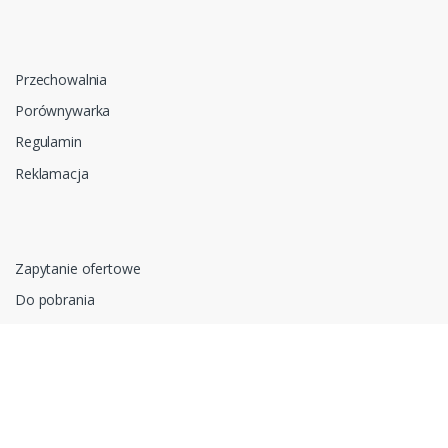
Przechowalnia
Porównywarka
Regulamin
Reklamacja
Zapytanie ofertowe
Do pobrania
Polityka prywatności i cookies
RODO
Oprogramowanie sklepu internetowego dostarcza
CStore.pl