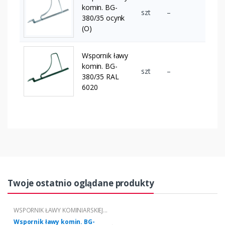
komin. BG-
szt
–
380/35 ocynk
(O)
Wspornik ławy
komin. BG-
szt
–
380/35 RAL
6020
Twoje ostatnio oglądane produkty
WSPORNIK ŁAWY KOMINIARSKIEJ
"BG"
Wspornik ławy komin. BG-