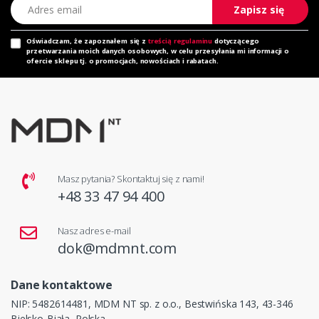
Adres email
Zapisz się
Oświadczam, że zapoznałem się z
treścią regulaminu
dotyczącego
przetwarzania moich danych osobowych, w celu przesyłania mi informacji o
ofercie sklepu tj. o promocjach, nowościach i rabatach.
Masz pytania? Skontaktuj się z nami!
+48 33 47 94 400
Nasz adres e-mail
dok@mdmnt.com
Dane kontaktowe
NIP: 5482614481, MDM NT sp. z o.o., Bestwińska 143, 43-346
Bielsko-Biała, Polska