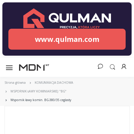
www.qulman.com
Strona główna
KOMUNIKACJA DACHOWA
WSPORNIK ŁAWY KOMINIARSKIEJ "BG"
Wspornik ławy komin. BG-380/35 ceglasty