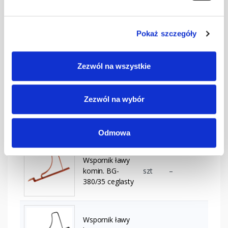
6020
Pokaż szczegóły
Wspornik ławy
komin. BG-
szt
–
380/35 brązowy
Zezwól na wszystkie
Wspornik ławy
Zezwól na wybór
komin. BG-
szt
–
380/35
ciemnobrązowy
Odmowa
Wspornik ławy
komin. BG-
szt
–
380/35 ceglasty
Wspornik ławy