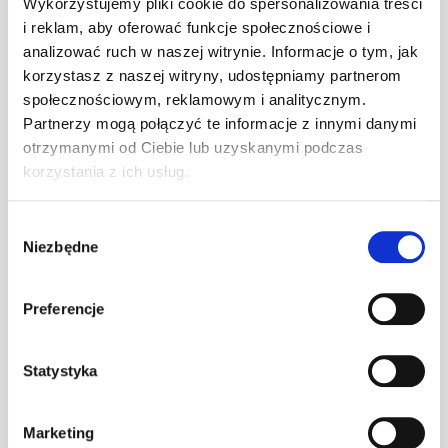
Wykorzystujemy pliki cookie do spersonalizowania treści
i reklam, aby oferować funkcje społecznościowe i
Wspornik ławy
analizować ruch w naszej witrynie. Informacje o tym, jak
komin. BG-
korzystasz z naszej witryny, udostępniamy partnerom
szt
–
350/30
społecznościowym, reklamowym i analitycznym.
grafitowy
Partnerzy mogą połączyć te informacje z innymi danymi
otrzymanymi od Ciebie lub uzyskanymi podczas
Wspornik ławy
korzystania z ich usług.
komin. BG-
szt
–
350/30
Wybór
kasztanowy
Niezbędne
zgody
Wspornik ławy
komin. BG-
Preferencje
szt
–
350/30 ocynk
(O)
Statystyka
Wspornik ławy
komin. BG-
szt
–
Marketing
350/30 RAL