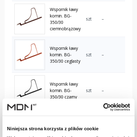
Wspornik ławy
komin. BG-
szt
–
350/30
ciemnobrązowy
Wspornik ławy
komin. BG-
szt
–
350/30 ceglasty
Wspornik ławy
komin. BG-
szt
–
350/30 czarny
Wspornik ławy
komin. BG-
szt
–
Niniejsza strona korzysta z plików cookie
350/30
czerwony