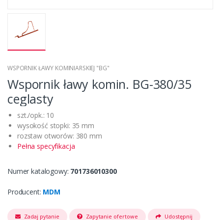
WSPORNIK ŁAWY KOMINIARSKIEJ "BG"
Wspornik ławy komin. BG-380/35
ceglasty
szt./opk.: 10
wysokość stopki: 35 mm
rozstaw otworów: 380 mm
Pełna specyfikacja
Numer katalogowy:
701736010300
Producent:
MDM
Zadaj pytanie
Zapytanie ofertowe
Udostępnij