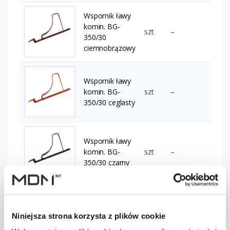
Wspornik ławy
komin. BG-
szt
–
350/30
ciemnobrązowy
Wspornik ławy
komin. BG-
szt
–
350/30 ceglasty
Wspornik ławy
komin. BG-
szt
–
350/30 czarny
Wspornik ławy
komin. BG-
szt
–
Niniejsza strona korzysta z plików cookie
350/30
czerwony