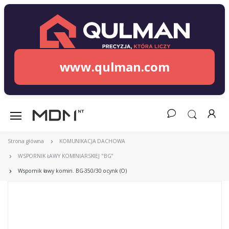
www.qulman.com
Strona główna
KOMUNIKACJA DACHOWA
WSPORNIK ŁAWY KOMINIARSKIEJ "BG"
Wspornik ławy komin. BG-350/30 ocynk (O)