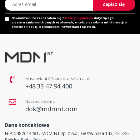
Adres email
Zapisz się
Oświadczam, że zapoznałem się z
treścią regulaminu
dotyczącego
przetwarzania moich danych osobowych, w celu przesyłania mi informacji o
ofercie sklepu tj. o promocjach, nowościach i rabatach.
Masz pytania? Skontaktuj się z nami!
+48 33 47 94 400
Nasz adres e-mail
dok@mdmnt.com
Dane kontaktowe
NIP: 5482614481, MDM NT sp. z o.o., Bestwińska 143, 43-346
Bielsko-Biała, Polska