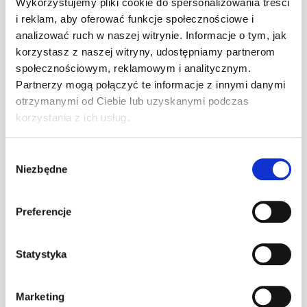
Wykorzystujemy pliki cookie do spersonalizowania treści
i reklam, aby oferować funkcje społecznościowe i
Wspornik ławy
analizować ruch w naszej witrynie. Informacje o tym, jak
komin. BG-
korzystasz z naszej witryny, udostępniamy partnerom
szt
–
350/30
społecznościowym, reklamowym i analitycznym.
grafitowy
Partnerzy mogą połączyć te informacje z innymi danymi
otrzymanymi od Ciebie lub uzyskanymi podczas
Wspornik ławy
korzystania z ich usług.
komin. BG-
szt
–
350/30
Wybór
kasztanowy
Niezbędne
zgody
Wspornik ławy
komin. BG-
Preferencje
szt
–
350/30 ocynk
(O)
Statystyka
Wspornik ławy
komin. BG-
szt
–
Marketing
350/30 RAL