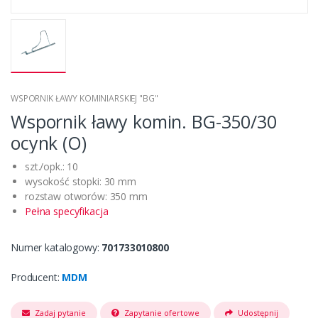
WSPORNIK ŁAWY KOMINIARSKIEJ "BG"
Wspornik ławy komin. BG-350/30
ocynk (O)
szt./opk.: 10
wysokość stopki: 30 mm
rozstaw otworów: 350 mm
Pełna specyfikacja
Numer katalogowy:
701733010800
Producent:
MDM
Zadaj pytanie
Zapytanie ofertowe
Udostępnij