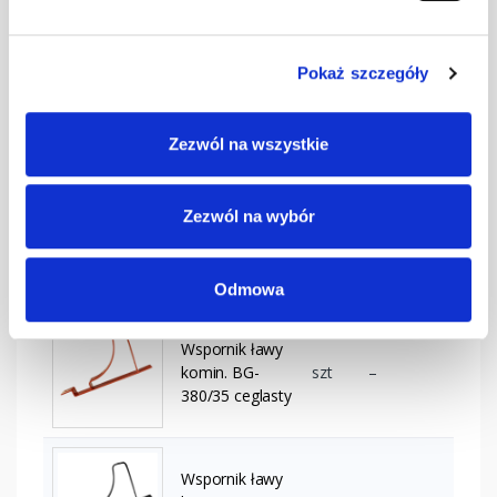
6020
Pokaż szczegóły
Wspornik ławy
komin. BG-
szt
–
380/35 brązowy
Zezwól na wszystkie
Wspornik ławy
Zezwól na wybór
komin. BG-
szt
–
380/35
ciemnobrązowy
Odmowa
Wspornik ławy
komin. BG-
szt
–
380/35 ceglasty
Wspornik ławy