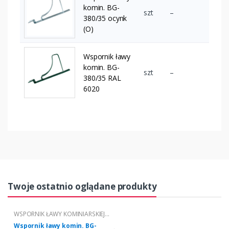
komin. BG-
szt
–
380/35 ocynk
(O)
Wspornik ławy
komin. BG-
szt
–
380/35 RAL
6020
Twoje ostatnio oglądane produkty
WSPORNIK ŁAWY KOMINIARSKIEJ
"BG"
Wspornik ławy komin. BG-