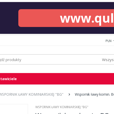
www.qu
PLN
Wszyst
tawiciele
WSPORNIK ŁAWY KOMINIARSKIEJ "BG"
Wspornik ławy komin. B
WSPORNIK ŁAWY KOMINIARSKIEJ "BG"