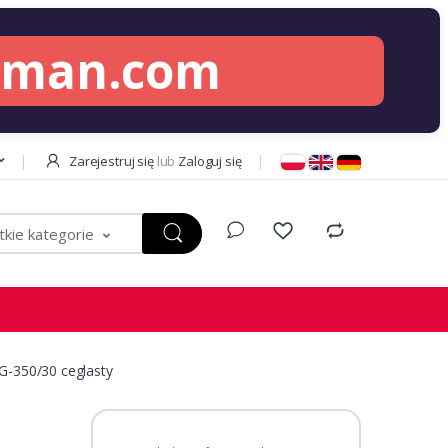
lman.com
Zarejestruj się
lub
Zaloguj się
kie kategorie
G-350/30 ceglasty