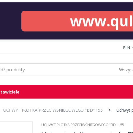
www.qu
PLN
Wszyst
tawiciele
UCHWYT PŁOTKA PRZECIWŚNIEGOWEGO "BD" 155
Uchwyt p
UCHWYT PŁOTKA PRZECIWŚNIEGOWEGO "BD" 155