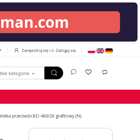
lman.com
Zarejestruj się
lub
Zaloguj się
kie kategorie
łotka przeciwśn.BD-460/20 grafitowy (N)