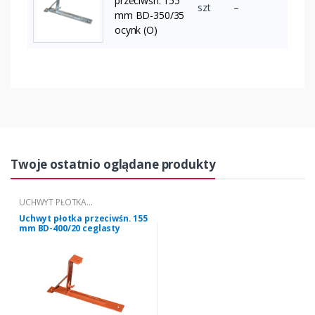
przeciwśn. 155
szt
–
mm BD-350/35
ocynk (O)
Twoje ostatnio oglądane produkty
UCHWYT PŁOTKA
PRZECIWŚNIEGOWEGO "BD" 155
Uchwyt płotka przeciwśn. 155
mm BD-400/20 ceglasty