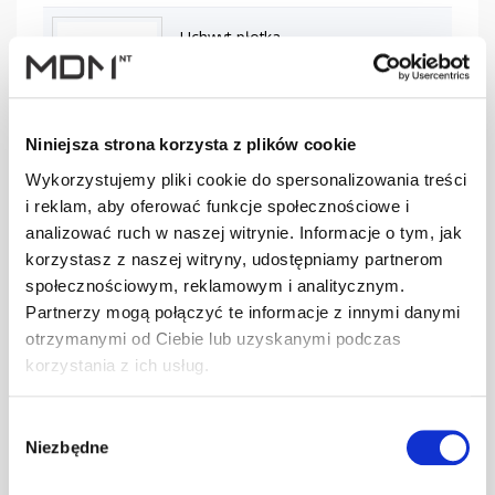
Uchwyt płotka
przeciwśn.BD-
szt
–
420/20
kasztanowy (N)
Niniejsza strona korzysta z plików cookie
Uchwyt płotka
Wykorzystujemy pliki cookie do spersonalizowania treści
przeciwśn. 155
szt
–
i reklam, aby oferować funkcje społecznościowe i
mm BD-420/20
analizować ruch w naszej witrynie. Informacje o tym, jak
ocynk (O)
korzystasz z naszej witryny, udostępniamy partnerom
społecznościowym, reklamowym i analitycznym.
Uchwyt płotka
Partnerzy mogą połączyć te informacje z innymi danymi
przeciwśn. 155
szt
–
otrzymanymi od Ciebie lub uzyskanymi podczas
mm BD-460/20
brązowy
korzystania z ich usług.
Uchwyt płotka
Wybór
przeciwśn.BD-
Niezbędne
zgody
szt
–
460/20
c.brązowy (N)