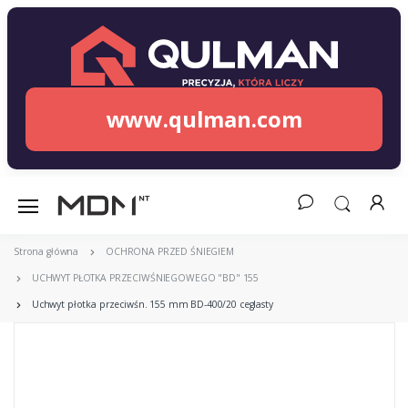
www.qulman.com
Strona główna
OCHRONA PRZED ŚNIEGIEM
UCHWYT PŁOTKA PRZECIWŚNIEGOWEGO "BD" 155
Uchwyt płotka przeciwśn. 155 mm BD-400/20 ceglasty