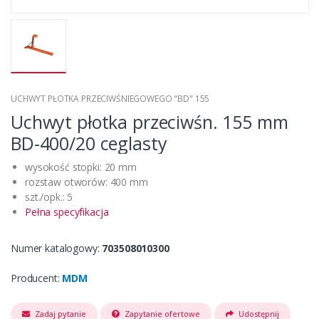
UCHWYT PŁOTKA PRZECIWŚNIEGOWEGO "BD" 155
Uchwyt płotka przeciwśn. 155 mm
BD-400/20 ceglasty
wysokość stopki: 20 mm
rozstaw otworów: 400 mm
szt./opk.: 5
Pełna specyfikacja
Numer katalogowy:
703508010300
Producent:
MDM
Zadaj pytanie
Zapytanie ofertowe
Udostępnij