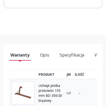
Warianty
Opis
Specyfikacja
Wysył
PRODUKT
JM
ILOŚĆ
Uchwyt płotka
przeciwśn. 155
szt
–
mm BD-350/20
brązowy