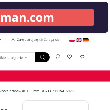
lman.com
Zarejestruj się
lub
Zaloguj się
kie kategorie
płotka przeciwśn. 155 mm BD-330/30 RAL 6020