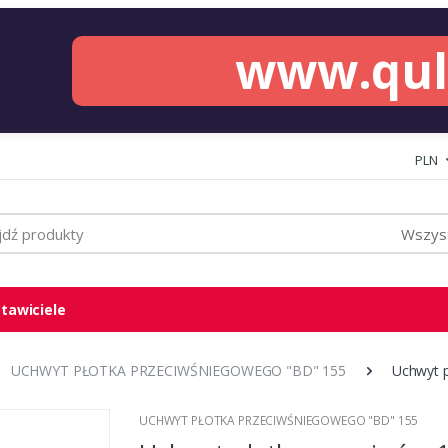
www.qu
PLN
Wszyst
tawiciele
UCHWYT PŁOTKA PRZECIWŚNIEGOWEGO "BD" 155
Uchwyt 
UCHWYT PŁOTKA PRZECIWŚNIEGOWEGO "BD" 155