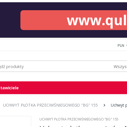
www.qu
PLN
Wszyst
tawiciele
UCHWYT PŁOTKA PRZECIWŚNIEGOWEGO "BG" 155
Uchwyt p
UCHWYT PŁOTKA PRZECIWŚNIEGOWEGO "BG" 155