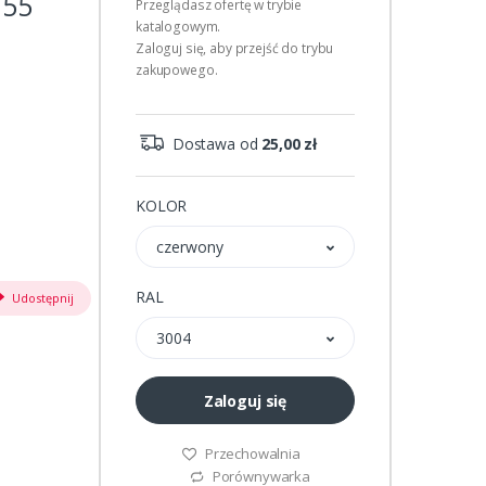
155
Przeglądasz ofertę w trybie
katalogowym.
Zaloguj się, aby przejść do trybu
zakupowego.
Dostawa od
25,00 zł
KOLOR
czerwony
RAL
Udostępnij
3004
Zaloguj się
Przechowalnia
Porównywarka