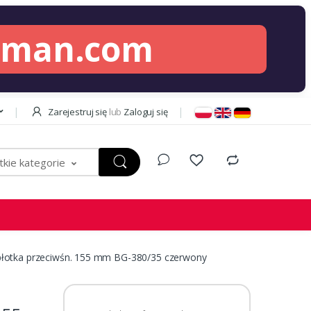
lman.com
Zarejestruj się
lub
Zaloguj się
kie kategorie
łotka przeciwśn. 155 mm BG-380/35 czerwony