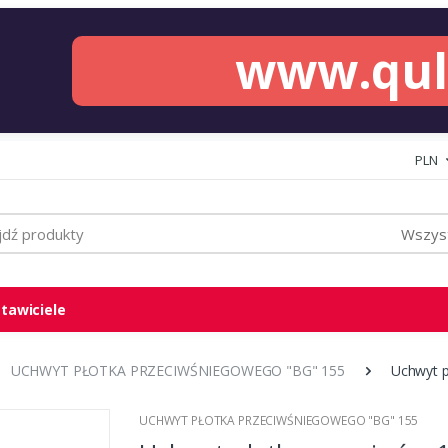
www.qu
PLN
Wszyst
tawiciele
UCHWYT PŁOTKA PRZECIWŚNIEGOWEGO "BG" 155
Uchwyt p
UCHWYT PŁOTKA PRZECIWŚNIEGOWEGO "BG" 155