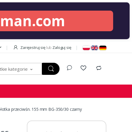
lman.com
Zarejestruj się
lub
Zaloguj się
kie kategorie
łotka przeciwśn. 155 mm BG-350/30 czarny