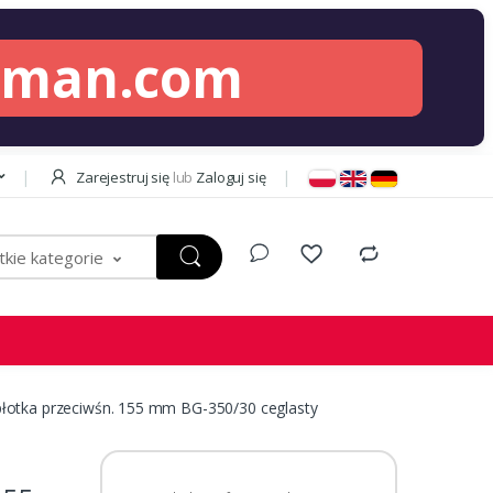
lman.com
Zarejestruj się
lub
Zaloguj się
kie kategorie
łotka przeciwśn. 155 mm BG-350/30 ceglasty