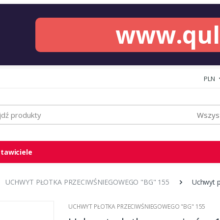
www.qu
PLN
Wszyst
tawiciele
UCHWYT PŁOTKA PRZECIWŚNIEGOWEGO "BG" 155
Uchwyt p
UCHWYT PŁOTKA PRZECIWŚNIEGOWEGO "BG" 155