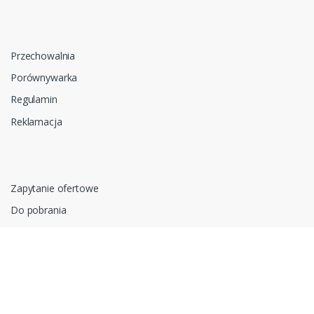
Przechowalnia
Porównywarka
Regulamin
Reklamacja
Zapytanie ofertowe
Do pobrania
Polityka prywatności i cookies
RODO
Oprogramowanie sklepu internetowego dostarcza
CStore.pl