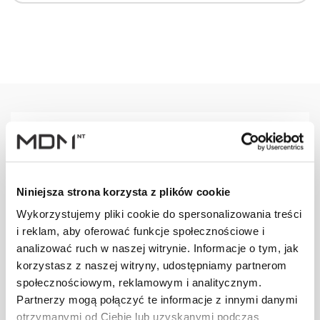
Warianty
Opis
Specyfikacja
Wysył
Niniejsza strona korzysta z plików cookie
PRODUKT
JM
ILOŚĆ
Wykorzystujemy pliki cookie do spersonalizowania treści
i reklam, aby oferować funkcje społecznościowe i
Uchwyt bala
analizować ruch w naszej witrynie. Informacje o tym, jak
przeciwśn. S
szt
–
korzystasz z naszej witryny, udostępniamy partnerom
brązowy
społecznościowym, reklamowym i analitycznym.
Partnerzy mogą połączyć te informacje z innymi danymi
otrzymanymi od Ciebie lub uzyskanymi podczas