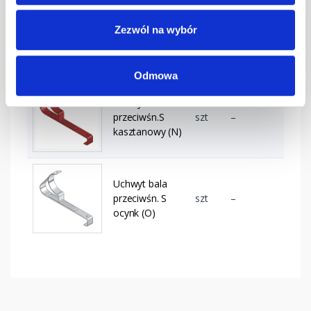
Uchwyt bala
Zezwól na wybór
przeciwśn. S
szt
–
grafitowy
Odmowa
Uchwyt bala
przeciwśn.S
szt
–
kasztanowy (N)
Uchwyt bala
przeciwśn. S
szt
–
ocynk (O)