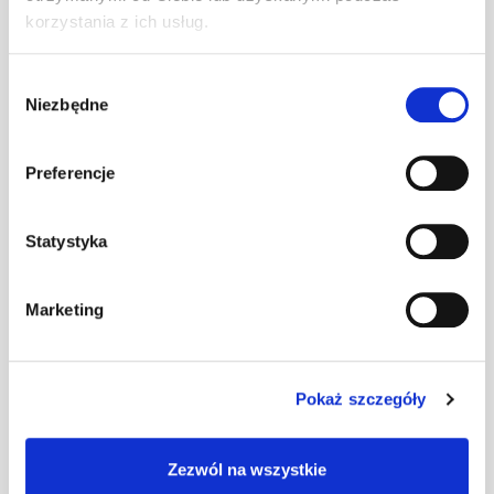
Uchwyt bala
korzystania z ich usług.
przeciwśn. S
szt
–
ciemnobrązowy
Wybór
Niezbędne
zgody
Uchwyt bala
przeciwśn. S
szt
–
Preferencje
ceglasty
Statystyka
Uchwyt bala
przeciwśn. S
szt
–
Marketing
czarny
Uchwyt bala
Pokaż szczegóły
przeciwśn.S
szt
–
czerwony (N)
Zezwól na wszystkie