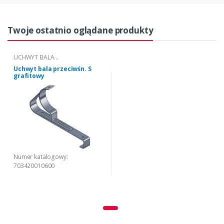
Twoje ostatnio oglądane produkty
UCHWYT BALA
PRZECIWŚNIEGOWEGO "S"
Uchwyt bala przeciwśn. S
grafitowy
Numer katalogowy:
703420010600