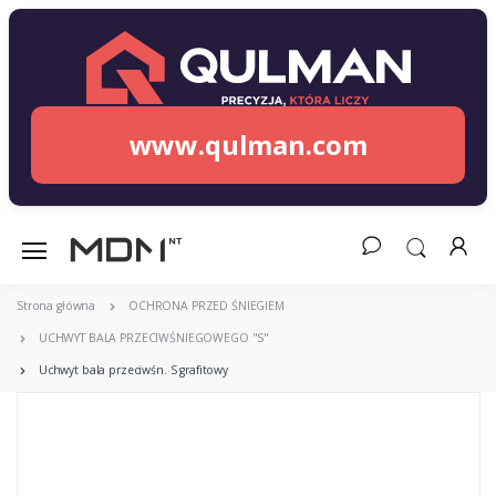
www.qulman.com
Strona główna
OCHRONA PRZED ŚNIEGIEM
UCHWYT BALA PRZECIWŚNIEGOWEGO "S"
Uchwyt bala przeciwśn. S grafitowy