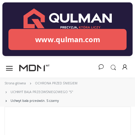
www.qulman.com
Strona główna
OCHRONA PRZED ŚNIEGIEM
UCHWYT BALA PRZECIWŚNIEGOWEGO "S"
Uchwyt bala przeciwśn. S czarny