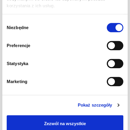
Uchwyt bala
korzystania z ich usług.
przeciwśn. S
szt
–
ciemnobrązowy
Wybór
Niezbędne
zgody
Uchwyt bala
przeciwśn. S
szt
–
Preferencje
ceglasty
Statystyka
Uchwyt bala
przeciwśn. S
szt
–
Marketing
czarny
Uchwyt bala
Pokaż szczegóły
przeciwśn.S
szt
–
czerwony (N)
Zezwól na wszystkie