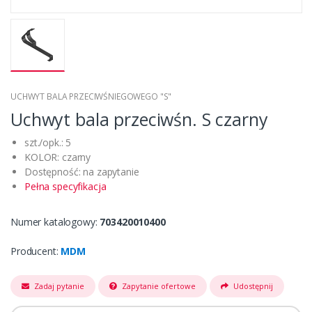
UCHWYT BALA PRZECIWŚNIEGOWEGO "S"
Uchwyt bala przeciwśn. S czarny
szt./opk.: 5
KOLOR: czarny
Dostępność: na zapytanie
Pełna specyfikacja
Numer katalogowy:
703420010400
Producent:
MDM
Zadaj pytanie
Zapytanie ofertowe
Udostępnij