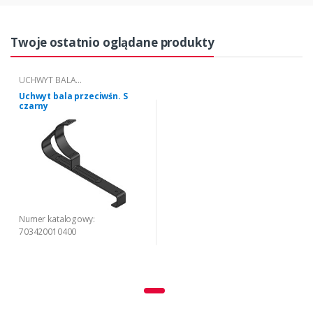
Twoje ostatnio oglądane produkty
UCHWYT BALA
PRZECIWŚNIEGOWEGO "S"
Uchwyt bala przeciwśn. S
czarny
Numer katalogowy:
703420010400