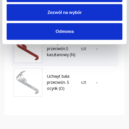
Uchwyt bala
Zezwól na wybór
przeciwśn. S
szt
–
grafitowy
Odmowa
Uchwyt bala
przeciwśn.S
szt
–
kasztanowy (N)
Uchwyt bala
przeciwśn. S
szt
–
ocynk (O)