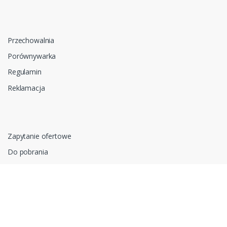
Przechowalnia
Porównywarka
Regulamin
Reklamacja
Zapytanie ofertowe
Do pobrania
Polityka prywatności i cookies
RODO
Oprogramowanie sklepu internetowego dostarcza
CStore.pl