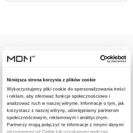
Warianty
Opis
Specyfikacja
Wysył
Niniejsza strona korzysta z plików cookie
PRODUKT
JM
ILOŚĆ
Wykorzystujemy pliki cookie do spersonalizowania treści
i reklam, aby oferować funkcje społecznościowe i
Uchwyt bala
analizować ruch w naszej witrynie. Informacje o tym, jak
przeciwśn. S
szt
–
korzystasz z naszej witryny, udostępniamy partnerom
brązowy
społecznościowym, reklamowym i analitycznym.
Partnerzy mogą połączyć te informacje z innymi danymi
otrzymanymi od Ciebie lub uzyskanymi podczas