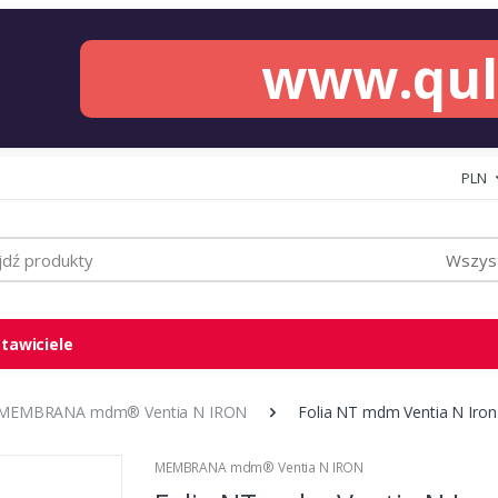
www.qu
PLN
Wszyst
tawiciele
MEMBRANA mdm® Ventia N IRON
Folia NT mdm Ventia N Iron 
MEMBRANA mdm® Ventia N IRON