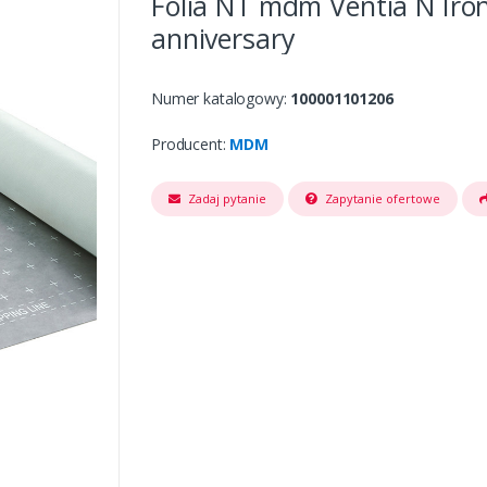
Folia NT mdm Ventia N Iron
anniversary
Numer katalogowy:
100001101206
Producent:
MDM
Zadaj pytanie
Zapytanie ofertowe