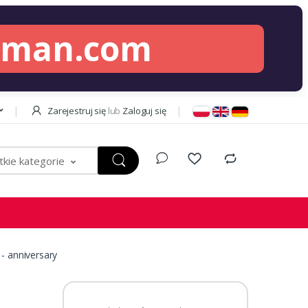
lman.com
Zarejestruj się
lub
Zaloguj się
kie kategorie
- anniversary