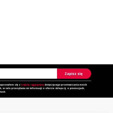
Zapisz się
zapoznałem się z
treścią regulaminu
dotyczącego przetwarzania moich
 w celu przesyłania mi informacji o ofercie sklepu tj. o promocjach,
tach.