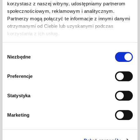
korzystasz z naszej witryny, udostępniamy partnerom
społecznościowym, reklamowym i analitycznym.
PRODUKT
JM
ILOŚĆ
Partnerzy mogą połączyć te informacje z innymi danymi
otrzymanymi od Ciebie lub uzyskanymi podczas
Folia NT mdm
korzystania z ich usług.
Ventia N
m2
–
Cobalt Plus -
Wybór
anniversary
Niezbędne
zgody
Folia NT mdm
Preferencje
Ventia N Iron -
m2
–
anniversary
Statystyka
Folia NT mdm
Ventia N
m2
–
Marketing
Cobalt Plus TT
- anniversary