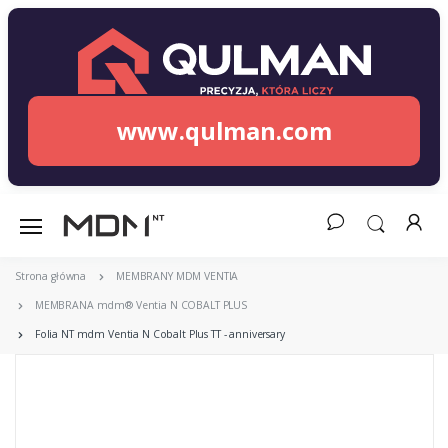
www.qulman.com
Strona główna
MEMBRANY MDM VENTIA
MEMBRANA mdm® Ventia N COBALT PLUS
Folia NT mdm Ventia N Cobalt Plus TT - anniversary