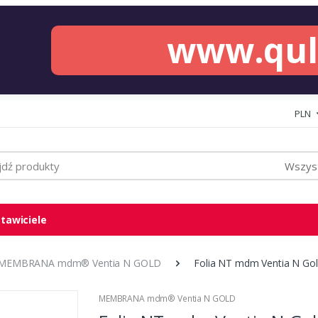
www.qu
PLN
Wszyst
tawiciele
MEMBRANA mdm® Ventia N GOLD
Folia NT mdm Ventia N Gold
MEMBRANA mdm® Ventia N GOLD