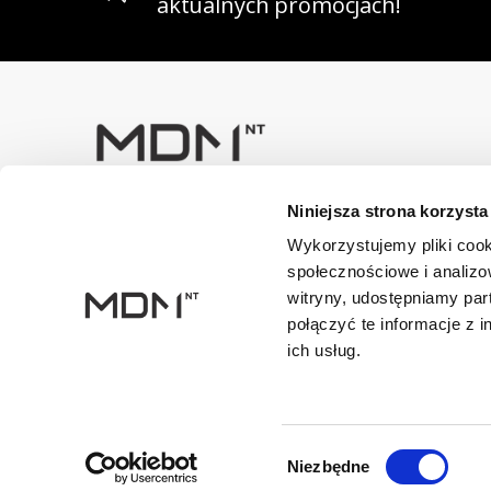
aktualnych promocjach!
Niniejsza strona korzysta
Masz pytania? Skontaktuj się z
nami!
Wykorzystujemy pliki cook
+48 33 47 94 400
społecznościowe i analizo
witryny, udostępniamy pa
Dane kontaktowe
połączyć te informacje z 
NIP: 5482614481, MDM NT sp. z o.o., Bestwińska 143, 43
ich usług.
Wybór
Niezbędne
zgody