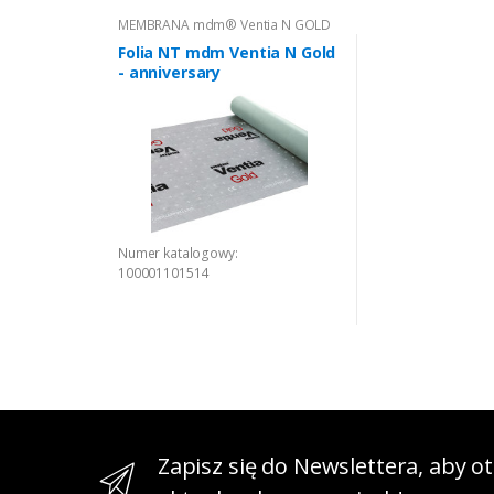
MEMBRANA mdm® Ventia N GOLD
Folia NT mdm Ventia N Gold
- anniversary
Numer katalogowy:
100001101514
Zapisz się do Newslettera, aby 