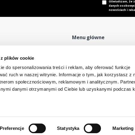
Oświadczam, że 
danych osobowych,
nowościach i raba
Menu główne
Strona główna
P
 z plików cookie
Nasz adres e-mail
Mapa sklepu
P
dok@mdmnt.com
ie do spersonalizowania treści i reklam, aby oferować funkcje
Moje konto
R
wać ruch w naszej witrynie. Informacje o tym, jak korzystasz z 
Promocje
R
rtnerom społecznościowym, reklamowym i analitycznym. Partn
Kontakt
innymi danymi otrzymanymi od Ciebie lub uzyskanymi podczas k
-346 Bielsko-Biała, Polska
Preferencje
Statystyka
Marketing