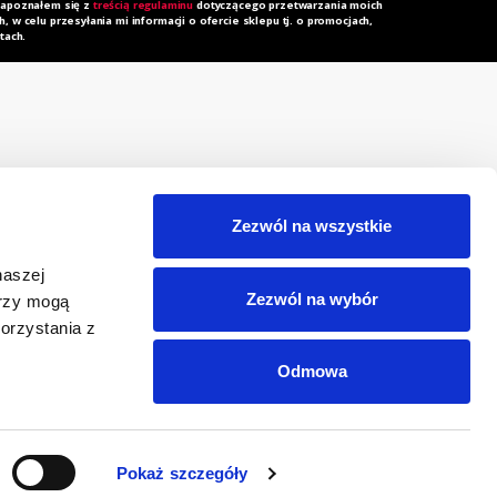
zapoznałem się z
treścią regulaminu
dotyczącego przetwarzania moich
 w celu przesyłania mi informacji o ofercie sklepu tj. o promocjach,
tach.
rzechowalnia
Zapytanie ofertowe
orównywarka
Do pobrania
Zezwól na wszystkie
egulamin
Polityka prywatności i
naszej
cookies
eklamacja
Zezwól na wybór
erzy mogą
RODO
orzystania z
Odmowa
Pokaż szczegóły