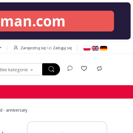
lman.com
Zarejestruj się
lub
Zaloguj się
kie kategorie
 - anniversary