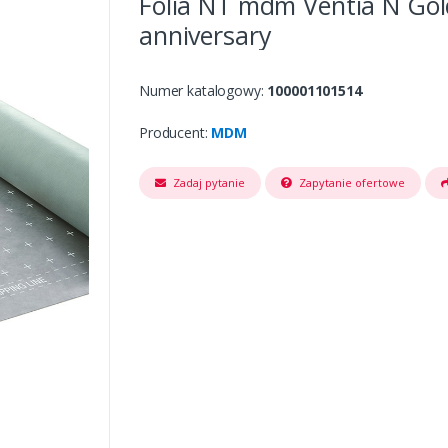
Folia NT mdm Ventia N Gol
anniversary
Numer katalogowy:
100001101514
Producent:
MDM
Zadaj pytanie
Zapytanie ofertowe