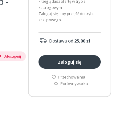
d -
Przeglądasz ofertę w trybie
katalogowym.
Zaloguj się, aby przejść do trybu
zakupowego.
Dostawa od
25,00 zł
Udostępnij
Zaloguj się
Przechowalnia
Porównywarka