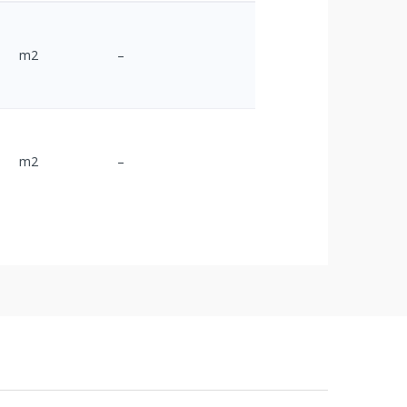
m2
–
m2
–