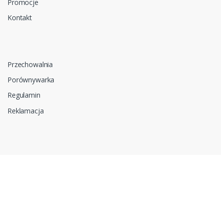
Promocje
Kontakt
Przechowalnia
Porównywarka
Regulamin
Reklamacja
Zapytanie ofertowe
Do pobrania
Polityka prywatności i cookies
RODO