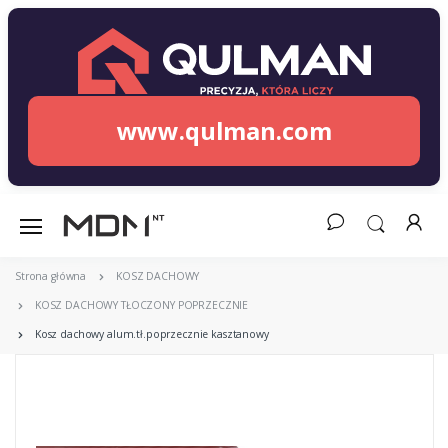
www.qulman.com
Strona główna
KOSZ DACHOWY
KOSZ DACHOWY TŁOCZONY POPRZECZNIE
Kosz dachowy alum.tł.poprzecznie kasztanowy