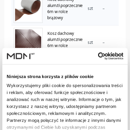
alum.tł.poprzecznie
szt
–
6m w rolce
brązowy
Kosz dachowy
alum.tł.poprzecznie
szt
–
6m w rolce
ciemnobrązowy
Kosz dachowy
alum.tł.poprzecznie
szt
–
Niniejsza strona korzysta z plików cookie
6m w rolce
ceglasty
Wykorzystujemy pliki cookie do spersonalizowania treści
i reklam, aby oferować funkcje społecznościowe i
analizować ruch w naszej witrynie. Informacje o tym, jak
Kosz dachowy
korzystasz z naszej witryny, udostępniamy partnerom
alum.tł.poprzecznie
szt
–
społecznościowym, reklamowym i analitycznym.
6m w rolce czarny
Partnerzy mogą połączyć te informacje z innymi danymi
otrzymanymi od Ciebie lub uzyskanymi podczas