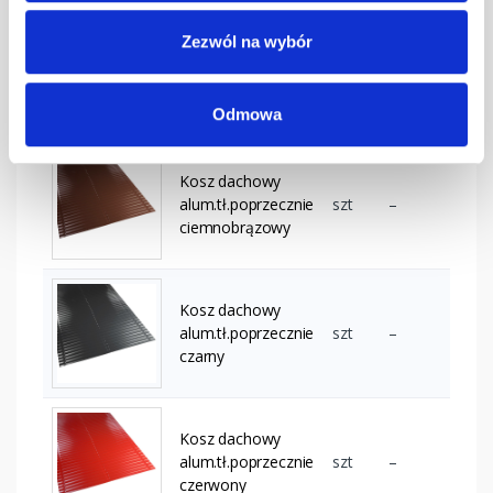
Zezwól na wybór
Kosz dachowy
alum.tł.poprzecznie
szt
–
ceglasty
Odmowa
Kosz dachowy
alum.tł.poprzecznie
szt
–
ciemnobrązowy
Kosz dachowy
alum.tł.poprzecznie
szt
–
czarny
Kosz dachowy
alum.tł.poprzecznie
szt
–
czerwony