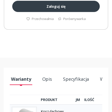
Zaloguj się
Przechowalnia
Porównywarka
Warianty
Opis
Specyfikacja
Wysył
PRODUKT
JM
ILOŚĆ
Kosz dachowy