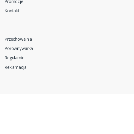
Promocje
Kontakt
Przechowalnia
Porównywarka
Regulamin
Reklamacja
Zapytanie ofertowe
Do pobrania
Polityka prywatności i cookies
RODO