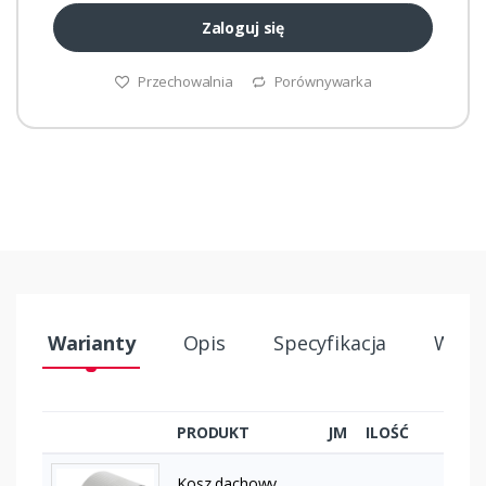
Zaloguj się
Przechowalnia
Porównywarka
Warianty
Opis
Specyfikacja
Wysył
PRODUKT
JM
ILOŚĆ
Kosz dachowy