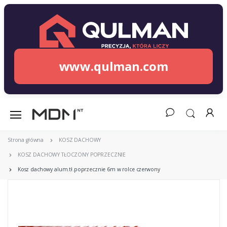
www.qulman.com
Strona główna
KOSZ DACHOWY
KOSZ DACHOWY TŁOCZONY POPRZECZNIE
Kosz dachowy alum.tł.poprzecznie 6m w rolce czerwony