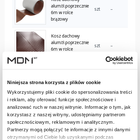
alum.tł.poprzecznie
szt
–
6m w rolce
brązowy
Kosz dachowy
alum.tł.poprzecznie
szt
–
6m w rolce
ciemnobrązowy
Kosz dachowy
alum.tł.poprzecznie
szt
–
Niniejsza strona korzysta z plików cookie
6m w rolce
ceglasty
Wykorzystujemy pliki cookie do spersonalizowania treści
i reklam, aby oferować funkcje społecznościowe i
analizować ruch w naszej witrynie. Informacje o tym, jak
Kosz dachowy
korzystasz z naszej witryny, udostępniamy partnerom
alum.tł.poprzecznie
szt
–
społecznościowym, reklamowym i analitycznym.
6m w rolce czarny
Partnerzy mogą połączyć te informacje z innymi danymi
otrzymanymi od Ciebie lub uzyskanymi podczas