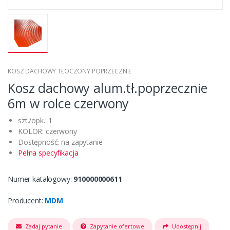
KOSZ DACHOWY TŁOCZONY POPRZECZNIE
Kosz dachowy alum.tł.poprzecznie
6m w rolce czerwony
szt./opk.: 1
KOLOR: czerwony
Dostępność: na zapytanie
Pełna specyfikacja
Numer katalogowy:
910000000611
Producent:
MDM
Zadaj pytanie
Zapytanie ofertowe
Udostępnij