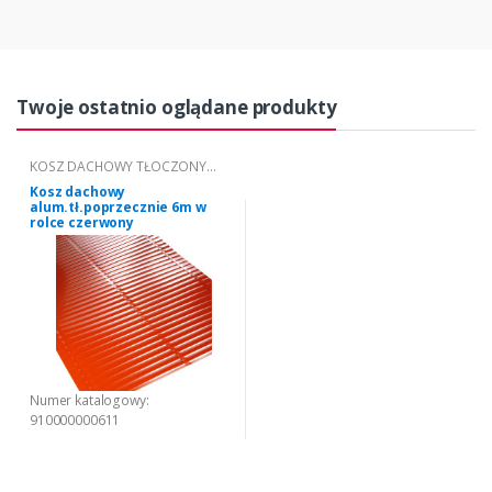
Twoje ostatnio oglądane produkty
KOSZ DACHOWY TŁOCZONY
POPRZECZNIE
Kosz dachowy
alum.tł.poprzecznie 6m w
rolce czerwony
Numer katalogowy:
910000000611