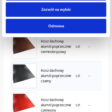
Zezwól na wybór
Kosz dachowy
alum.tł.poprzecznie
szt
–
ceglasty
Odmowa
Kosz dachowy
alum.tł.poprzecznie
szt
–
ciemnobrązowy
Kosz dachowy
alum.tł.poprzecznie
szt
–
czarny
Kosz dachowy
alum.tł.poprzecznie
szt
–
czerwony