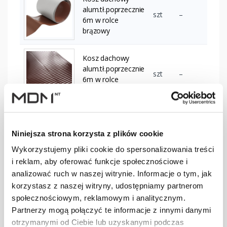
alum.tł.poprzecznie
szt
–
6m w rolce
brązowy
Kosz dachowy
alum.tł.poprzecznie
szt
–
6m w rolce
ciemnobrązowy
Kosz dachowy
alum.tł.poprzecznie
szt
–
Niniejsza strona korzysta z plików cookie
6m w rolce
ceglasty
Wykorzystujemy pliki cookie do spersonalizowania treści
i reklam, aby oferować funkcje społecznościowe i
analizować ruch w naszej witrynie. Informacje o tym, jak
Kosz dachowy
korzystasz z naszej witryny, udostępniamy partnerom
alum.tł.poprzecznie
szt
–
społecznościowym, reklamowym i analitycznym.
6m w rolce czarny
Partnerzy mogą połączyć te informacje z innymi danymi
otrzymanymi od Ciebie lub uzyskanymi podczas