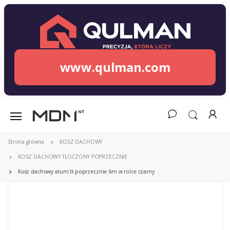
www.qulman.com
Strona główna
KOSZ DACHOWY
KOSZ DACHOWY TŁOCZONY POPRZECZNIE
Kosz dachowy alum.tł.poprzecznie 6m w rolce czarny