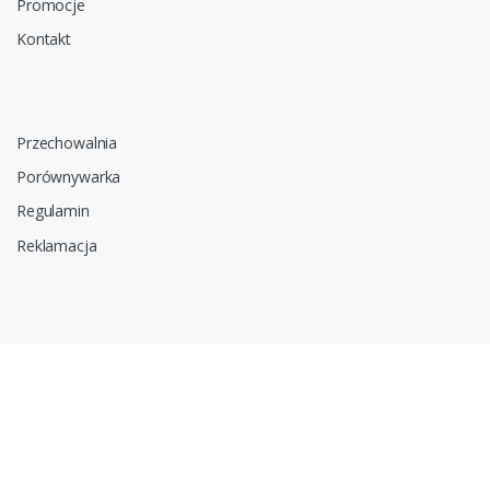
Promocje
Kontakt
Przechowalnia
Porównywarka
Regulamin
Reklamacja
Zapytanie ofertowe
Do pobrania
Polityka prywatności i cookies
RODO