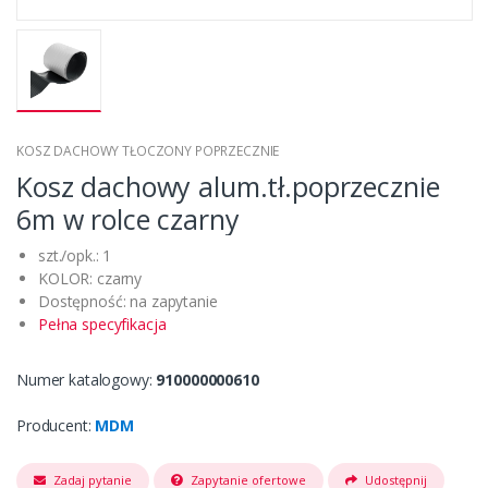
KOSZ DACHOWY TŁOCZONY POPRZECZNIE
Kosz dachowy alum.tł.poprzecznie
6m w rolce czarny
szt./opk.: 1
KOLOR: czarny
Dostępność: na zapytanie
Pełna specyfikacja
Numer katalogowy:
910000000610
Producent:
MDM
Zadaj pytanie
Zapytanie ofertowe
Udostępnij