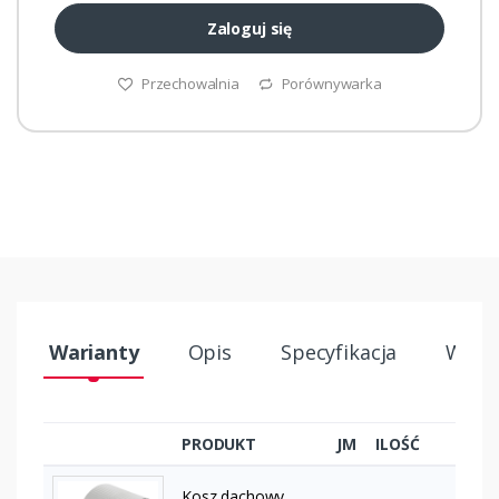
Zaloguj się
Przechowalnia
Porównywarka
Warianty
Opis
Specyfikacja
Wysył
PRODUKT
JM
ILOŚĆ
Kosz dachowy