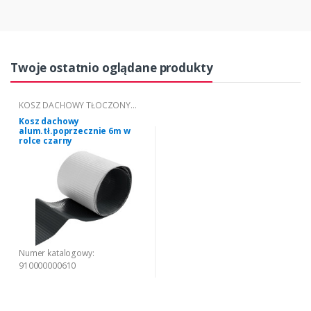
Twoje ostatnio oglądane produkty
KOSZ DACHOWY TŁOCZONY
POPRZECZNIE
Kosz dachowy
alum.tł.poprzecznie 6m w
rolce czarny
Numer katalogowy:
910000000610