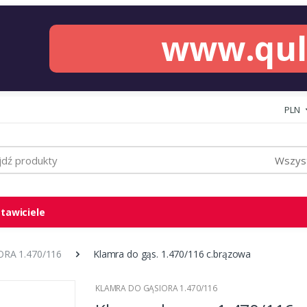
www.qu
PLN
Wszyst
tawiciele
RA 1.470/116
Klamra do gąs. 1.470/116 c.brązowa
KLAMRA DO GĄSIORA 1.470/116