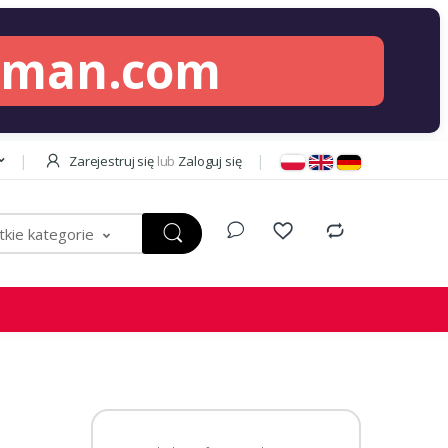
lman.com
Zarejestruj się
lub
Zaloguj się
kie kategorie