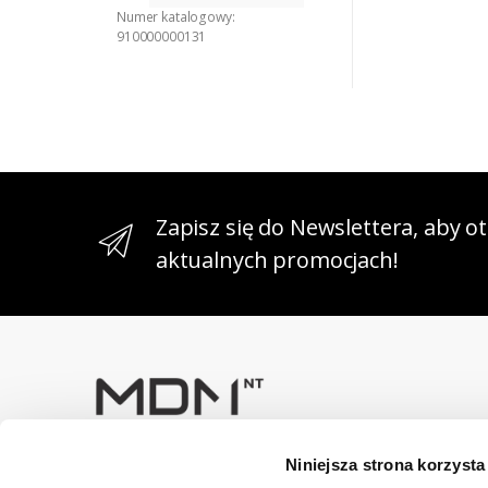
Numer katalogowy:
910000000131
Zapisz się do Newslettera, aby 
aktualnych promocjach!
Niniejsza strona korzysta
Masz pytania? Skontaktuj się z