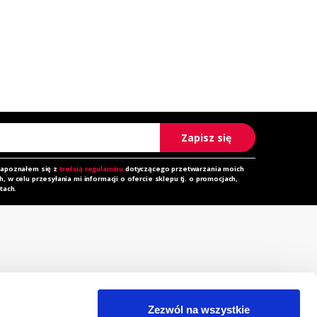
Zapisz się
zapoznałem się z
treścią regulaminu
dotyczącego przetwarzania moich
 w celu przesyłania mi informacji o ofercie sklepu tj. o promocjach,
tach.
rzechowalnia
Zapytanie ofertowe
orównywarka
Do pobrania
Zezwól na wszystkie