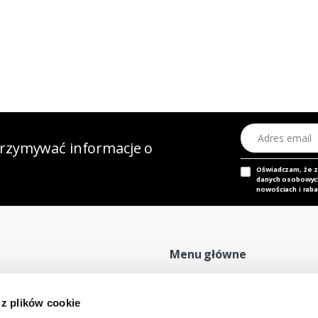
Adres email
otrzymywać informacje o
Oświadczam, że 
danych osobowych,
nowościach i raba
Menu główne
Strona główna
P
 z plików cookie
Nasz adres e-mail
Mapa sklepu
P