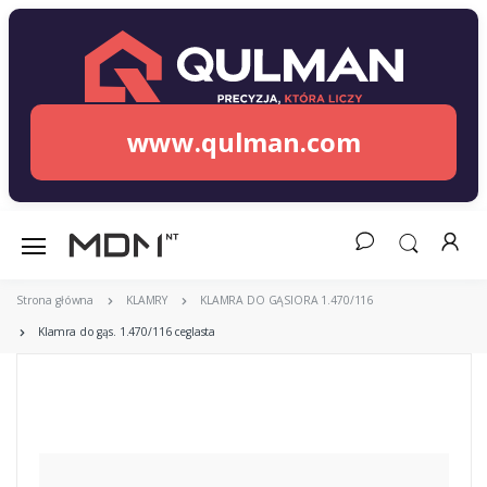
www.qulman.com
Strona główna
KLAMRY
KLAMRA DO GĄSIORA 1.470/116
Klamra do gąs. 1.470/116 ceglasta