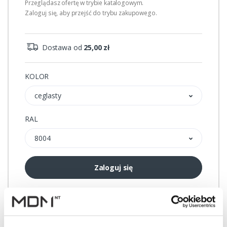
Przeglądasz ofertę w trybie katalogowym.
Zaloguj się, aby przejść do trybu zakupowego.
Dostawa od
25,00 zł
KOLOR
ceglasty
RAL
8004
Zaloguj się
Przechowalnia
Porównywarka