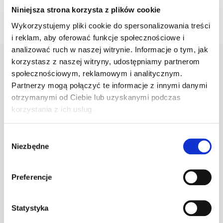
Niniejsza strona korzysta z plików cookie
Wykorzystujemy pliki cookie do spersonalizowania treści
i reklam, aby oferować funkcje społecznościowe i
analizować ruch w naszej witrynie. Informacje o tym, jak
korzystasz z naszej witryny, udostępniamy partnerom
społecznościowym, reklamowym i analitycznym.
Warianty
Opis
Specyfikacja
Wysył
Partnerzy mogą połączyć te informacje z innymi danymi
otrzymanymi od Ciebie lub uzyskanymi podczas
korzystania z ich usług.
PRODUKT
JM
ILOŚĆ
Wybór
Niezbędne
zgody
Klamra do gąs.
1.470/116
szt
–
c.brązowa
Preferencje
Statystyka
Klamra do gąs.