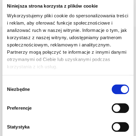
Niniejsza strona korzysta z plików cookie
Wykorzystujemy pliki cookie do spersonalizowania treści
i reklam, aby oferować funkcje społecznościowe i
analizować ruch w naszej witrynie. Informacje o tym, jak
korzystasz z naszej witryny, udostępniamy partnerom
społecznościowym, reklamowym i analitycznym.
Warianty
Opis
Specyfikacja
Wysył
Partnerzy mogą połączyć te informacje z innymi danymi
otrzymanymi od Ciebie lub uzyskanymi podczas
korzystania z ich usług.
PRODUKT
JM
ILOŚĆ
Wybór
Niezbędne
zgody
Klamra do gąs.
1.470/117
szt
–
c.brązowa
Preferencje
Statystyka
Klamra do gąs.