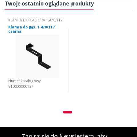
Twoje ostatnio oglądane produkty
KLAMRA DO GĄSIORA 1.470/117
Klamra do gąs. 1.470/117
czarna
Numer katalogowy:
910000000137
Zapisz się do Newslettera, aby