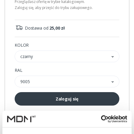
Przeglądasz ofertę w trybie katalogowym.
Zaloguj się, aby przejść do trybu zakupowego.
Dostawa od
25,00 zł
KOLOR
czarny
RAL
9005
Zaloguj się
Przechowalnia
Porównywarka