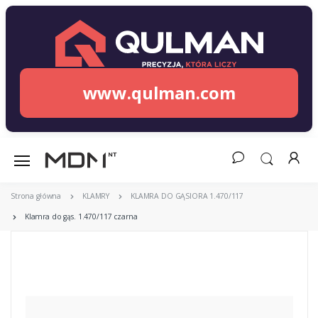
www.qulman.com
Strona główna
KLAMRY
KLAMRA DO GĄSIORA 1.470/117
Klamra do gąs. 1.470/117 czarna