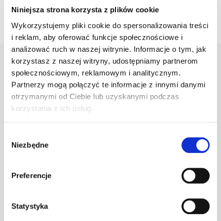
Niniejsza strona korzysta z plików cookie
Wykorzystujemy pliki cookie do spersonalizowania treści
i reklam, aby oferować funkcje społecznościowe i
analizować ruch w naszej witrynie. Informacje o tym, jak
korzystasz z naszej witryny, udostępniamy partnerom
społecznościowym, reklamowym i analitycznym.
Warianty
Opis
Specyfikacja
Wysył
Partnerzy mogą połączyć te informacje z innymi danymi
otrzymanymi od Ciebie lub uzyskanymi podczas
korzystania z ich usług.
PRODUKT
JM
ILOŚĆ
Wybór
Niezbędne
zgody
Klamra do gąs.
1.470/10
szt
–
c.brązowa
Preferencje
Statystyka
Klamra do gąs.