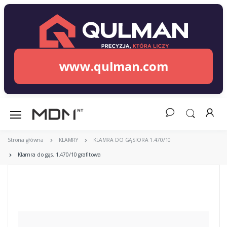
www.qulman.com
Strona główna
KLAMRY
KLAMRA DO GĄSIORA 1.470/10
Klamra do gąs. 1.470/10 grafitowa