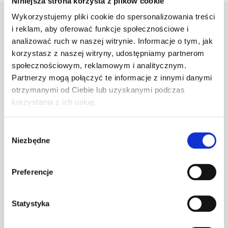
Niniejsza strona korzysta z plików cookie
Wykorzystujemy pliki cookie do spersonalizowania treści
i reklam, aby oferować funkcje społecznościowe i
analizować ruch w naszej witrynie. Informacje o tym, jak
Warianty
Opis
Specyfikacja
Wysył
korzystasz z naszej witryny, udostępniamy partnerom
społecznościowym, reklamowym i analitycznym.
Partnerzy mogą połączyć te informacje z innymi danymi
PRODUKT
JM
ILOŚĆ
otrzymanymi od Ciebie lub uzyskanymi podczas
korzystania z ich usług.
Klamra do gąs.
1.470/10
szt
–
Wybór
c.brązowa
Niezbędne
zgody
Preferencje
Klamra do gąs.
1.470/10
szt
–
ceglasta
Statystyka