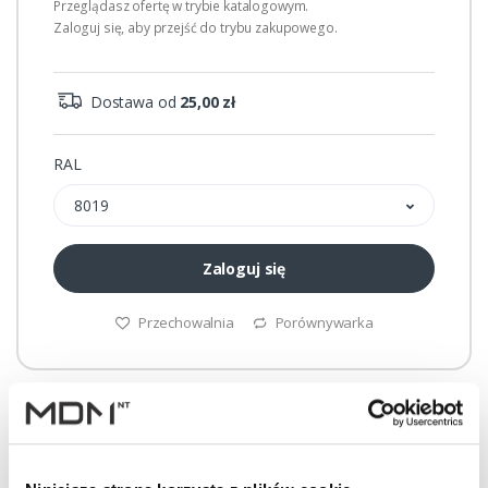
Przeglądasz ofertę w trybie katalogowym.
Zaloguj się, aby przejść do trybu zakupowego.
Dostawa od
25,00 zł
RAL
8019
Zaloguj się
Przechowalnia
Porównywarka