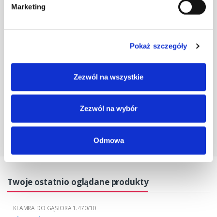
Marketing
Klamra do gąs.
1.470/10
szt
–
czarna
Pokaż szczegóły
Klamra do gąs.
1.470/10
szt
–
Zezwól na wszystkie
grafitowa
Zezwól na wybór
Odmowa
Twoje ostatnio oglądane produkty
KLAMRA DO GĄSIORA 1.470/10