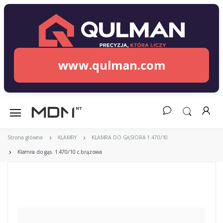
www.qulman.com
Strona główna
KLAMRY
KLAMRA DO GĄSIORA 1.470/10
Klamra do gąs. 1.470/10 c.brązowa