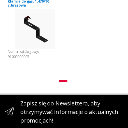
Klamra do gąs. 1.470/10
c.brązowa
Numer katalogowy:
910000000071
Zapisz się do Newslettera, aby
otrzymywać informacje o aktualnych
promocjach!