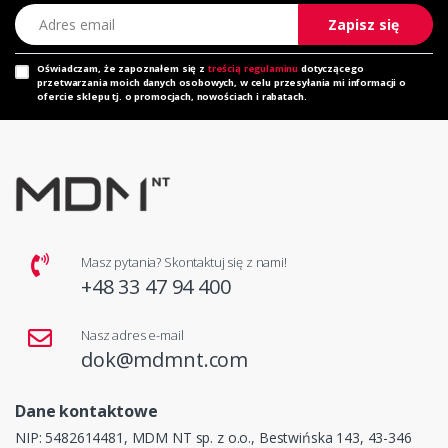
Adres email
Zapisz się
Oświadczam, że zapoznałem się z
treścią regulaminu
dotyczącego
przetwarzania moich danych osobowych, w celu przesyłania mi informacji o
ofercie sklepu tj. o promocjach, nowościach i rabatach.
Masz pytania? Skontaktuj się z nami!
+48 33 47 94 400
Nasz adres e-mail
dok@mdmnt.com
Dane kontaktowe
NIP: 5482614481, MDM NT sp. z o.o., Bestwińska 143, 43-346