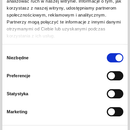
Warianty
Opis
Specyfikacja
Wysył
analizować ruch w naszej witrynie. Informacje o tym, jak
korzystasz z naszej witryny, udostępniamy partnerom
społecznościowym, reklamowym i analitycznym.
Partnerzy mogą połączyć te informacje z innymi danymi
PRODUKT
JM
ILOŚĆ
otrzymanymi od Ciebie lub uzyskanymi podczas
korzystania z ich usług.
Redukcja +
szt
–
przyłącze 125
Wybór
Niezbędne
zgody
Preferencje
Redukcja +
przyłącze 125
szt
–
z opaską
Statystyka
Marketing
Redukcja +
szt
–
przyłącze 160