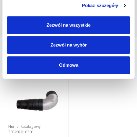
Pokaż szczegóły
Zezwól na wszystkie
Zezwól na wybór
Twoje ostatnio oglądane produkty
Odmowa
REDUKCJA I PRZYŁĄCZE DO
KOMINKA VIRTUM®
Redukcja + przyłącze 125
Numer katalogowy:
303201010300